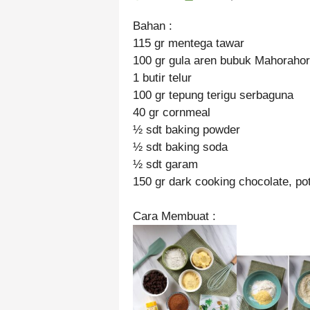
Bahan :
115 gr mentega tawar
100 gr gula aren bubuk Mahoraho
1 butir telur
100 gr tepung terigu serbaguna
40 gr cornmeal
½ sdt baking powder
½ sdt baking soda
½ sdt garam
150 gr dark cooking chocolate, po
Cara Membuat :