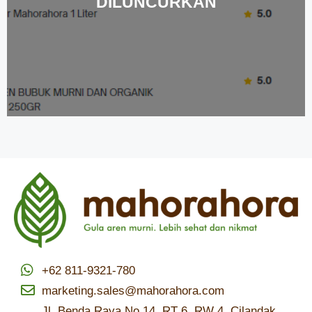
DILUNCURKAN
+62 811-9321-780
marketing.sales@mahorahora.com
Jl. Benda Raya No 14, RT 6, RW 4, Cilandak