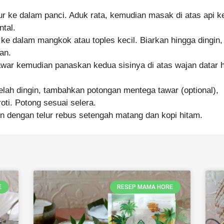
r ke dalam panci. Aduk rata, kemudian masak di atas api ke
tal.
 ke dalam mangkok atau toples kecil. Biarkan hingga dingin, 
an.
awar kemudian panaskan kedua sisinya di atas wajan datar 
elah dingin, tambahkan potongan mentega tawar (optional),
ti. Potong sesuai selera.
ren dengan telur rebus setengah matang dan kopi hitam.
E
RESEP MAMA HORE