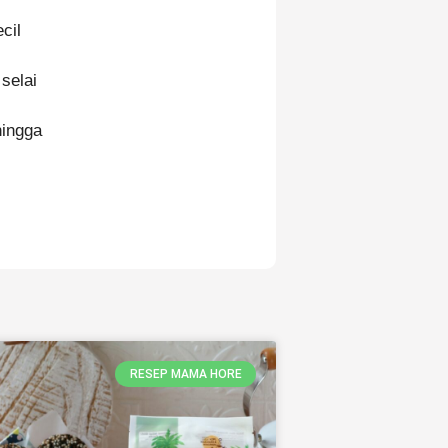
cil
selai
hingga
RESEP MAMA HORE