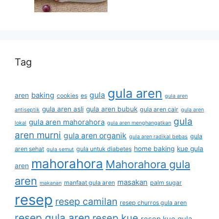
Tag
gula aren
gula
baking
aren
cookies
es
gula aren
gula aren asli
gula aren bubuk
gula aren cair
antiseptik
gula aren
gula
gula aren mahorahora
lokal
gula aren menghangatkan
aren murni
gula aren organik
gula
gula aren radikal bebas
home baking
kue gula
aren sehat
gula untuk diabetes
gula semut
mahorahora
Mahorahora gula
aren
aren
masakan
manfaat gula aren
palm sugar
makanan
resep
resep camilan
resep churros gula aren
resep gula aren
resep kue