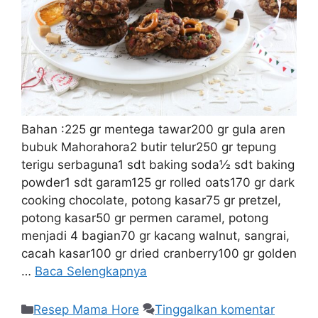
Bahan :225 gr mentega tawar200 gr gula aren
bubuk Mahorahora2 butir telur250 gr tepung
terigu serbaguna1 sdt baking soda½ sdt baking
powder1 sdt garam125 gr rolled oats170 gr dark
cooking chocolate, potong kasar75 gr pretzel,
potong kasar50 gr permen caramel, potong
menjadi 4 bagian70 gr kacang walnut, sangrai,
cacah kasar100 gr dried cranberry100 gr golden
…
Baca Selengkapnya
Resep Mama Hore
Tinggalkan komentar