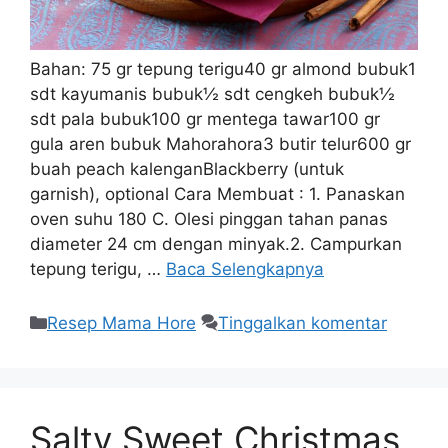
Bahan: 75 gr tepung terigu40 gr almond bubuk1
sdt kayumanis bubuk½ sdt cengkeh bubuk½
sdt pala bubuk100 gr mentega tawar100 gr
gula aren bubuk Mahorahora3 butir telur600 gr
buah peach kalenganBlackberry (untuk
garnish), optional Cara Membuat : 1. Panaskan
oven suhu 180 C. Olesi pinggan tahan panas
diameter 24 cm dengan minyak.2. Campurkan
tepung terigu, …
Baca Selengkapnya
Resep Mama Hore
Tinggalkan komentar
Salty Sweet Christmas