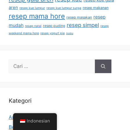
resep kue gula
aren
resep makanan
resep kue lumpur
resep kue lumpur surga
resep mama hore
resep
resep masakan
resep simpel
mudah
resep puding
resep natal
resep
weekend mama hore
resep yogurt pie
susu
Kategori
Artikel
(45)
Indonesian
Berita Gula Aren
(12)