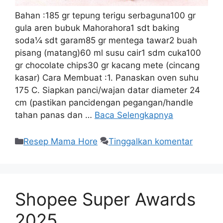
Bahan :185 gr tepung terigu serbaguna100 gr
gula aren bubuk Mahorahora1 sdt baking
soda¼ sdt garam85 gr mentega tawar2 buah
pisang (matang)60 ml susu cair1 sdm cuka100
gr chocolate chips30 gr kacang mete (cincang
kasar) Cara Membuat :1. Panaskan oven suhu
175 C. Siapkan panci/wajan datar diameter 24
cm (pastikan pancidengan pegangan/handle
tahan panas dan …
Baca Selengkapnya
Resep Mama Hore
Tinggalkan komentar
Shopee Super Awards
2025