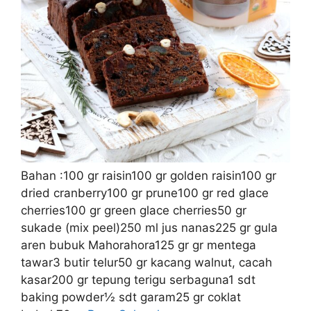
Bahan :100 gr raisin100 gr golden raisin100 gr
dried cranberry100 gr prune100 gr red glace
cherries100 gr green glace cherries50 gr
sukade (mix peel)250 ml jus nanas225 gr gula
aren bubuk Mahorahora125 gr gr mentega
tawar3 butir telur50 gr kacang walnut, cacah
kasar200 gr tepung terigu serbaguna1 sdt
baking powder½ sdt garam25 gr coklat