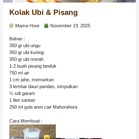
Kolak Ubi & Pisang
Mama Hore
November 19, 2025
Bahan :
350 gr ubi ungu
350 gr ubi kuning
350 gr ubi merah
1-2 buah pisang tanduk
750 ml air
1 cm jahe, memarkan
3 lembar daun pandan, simpulkan
½ sdt garam
1 liter santan
250 ml gula aren cair Mahorahora
Cara Membuat :