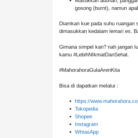
Masukkan adonan, panggang
gosong (burnt), namun apab
Diamkan kue pada suhu ruangan sa
dimasukkan kedalam lemari es. B
Gimana simpel kan? nah jangan lu
kamu #LebihNIkmatDanSehat.
#MahorahoraGulaArenKita
Bisa di dapatkan melalui :
https://www.mahorahora.co
Tokopedia
Shopee
Instagram
WhtasApp