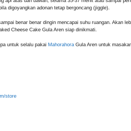
 api atas dan bawah, selama 35-37 menit atau sampai per
ila digoyangkan adonan tetap bergoncang (jiggle).
mpai benar benar dingin mencapai suhu ruangan. Akan lebih 
aked Cheese Cake Gula Aren siap dinikmati.
pa untuk selalu pakai
Mahorahora
Gula Aren untuk masaka
m/store