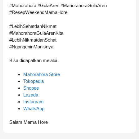
#Mahorahora #GulaAren #MahorahoraGulaAren
#ResepWeekendMamaHore
#LebihSehatdanNikmat
#MahorahoraGulaArenKita
#LebihNikmatdanSehat
#NgangeninManisnya
Bisa didapatkan melalui :
Mahorahora Store
Tokopedia
Shopee
Lazada
Instagram
WhatsApp
Salam Mama Hore