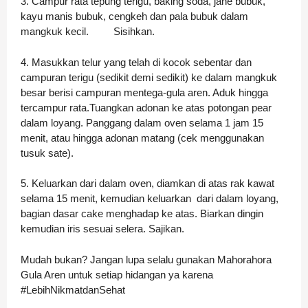
3. Campur rata tepung terigu, baking soda, jahe bubuk,
kayu manis bubuk, cengkeh dan pala bubuk dalam
mangkuk kecil. Sisihkan.
4. Masukkan telur yang telah di kocok sebentar dan
campuran terigu (sedikit demi sedikit) ke dalam mangkuk
besar berisi campuran mentega-gula aren. Aduk hingga
tercampur rata.
Tuangkan adonan ke atas potongan pear
dalam loyang.
Panggang dalam oven selama 1 jam 15
menit, atau hingga adonan matang (cek menggunakan
tusuk sate).
5. Keluarkan dari dalam oven, diamkan di atas rak kawat
selama 15 menit, kemudian keluarkan dari dalam loyang,
bagian dasar cake menghadap ke atas. Biarkan dingin
kemudian iris sesuai selera. Sajikan.
Mudah bukan? Jangan lupa selalu gunakan Mahorahora
Gula Aren untuk setiap hidangan ya karena
#LebihNikmatdanSehat