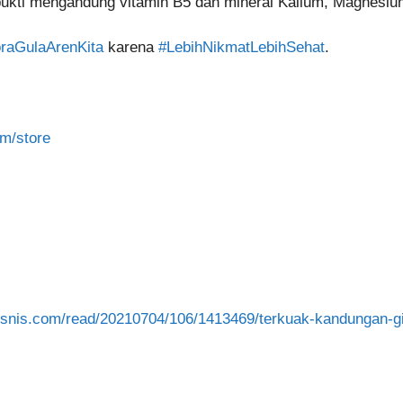
ukti mengandung vitamin B5 dan mineral Kalium, Magnesiu
raGulaArenKita
karena
#LebihNikmatLebihSehat
.
m/store
e.bisnis.com/read/20210704/106/1413469/terkuak-kandungan-g