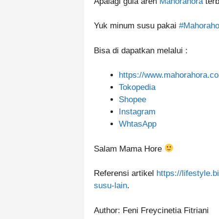
Apalagi gula aren
Mahorahora
terb
Yuk minum susu pakai
#Mahoraho
Bisa di dapatkan melalui :
https://www.mahorahora.co
Tokopedia
Shopee
Instagram
WhtasApp
Salam Mama Hore
Referensi artikel
https://lifestyl
susu-lain
.
Author: Feni Freycinetia Fitriani