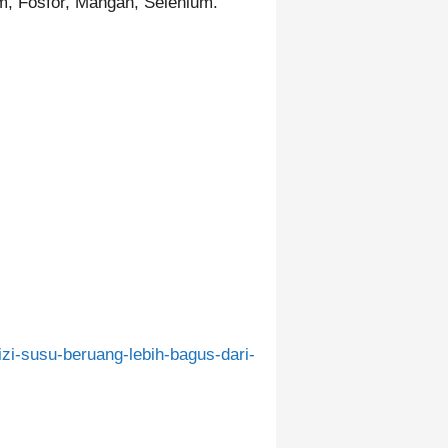
m, Fosfor, Mangan, Selenium.
izi-susu-beruang-lebih-bagus-dari-