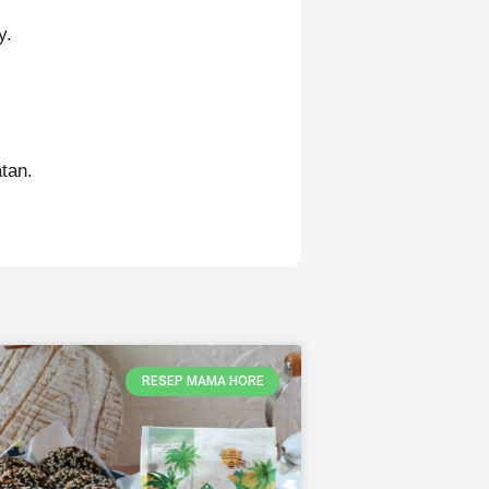
y.
tan.
RESEP MAMA HORE