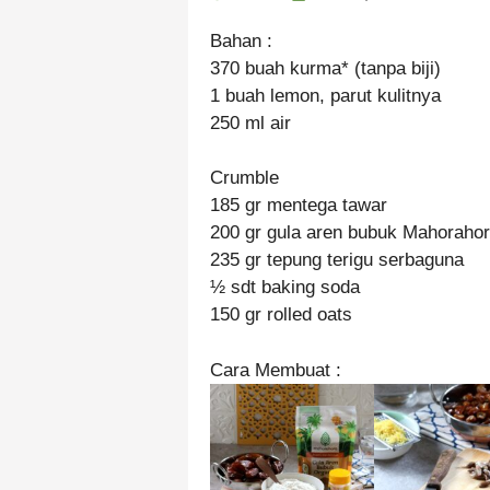
Bahan :
370 buah kurma* (tanpa biji)
1 buah lemon, parut kulitnya
250 ml air
Crumble
185 gr mentega tawar
200 gr gula aren bubuk Mahoraho
235 gr tepung terigu serbaguna
½ sdt baking soda
150 gr rolled oats
Cara Membuat :