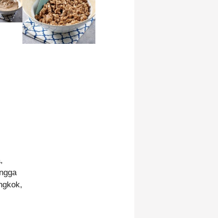
,
ingga
ngkok,