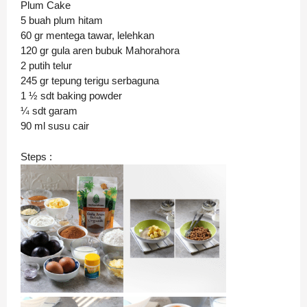
Plum Cake
5 buah plum hitam
60 gr mentega tawar, lelehkan
120 gr gula aren bubuk Mahorahora
2 putih telur
245 gr tepung terigu serbaguna
1 ½ sdt baking powder
¼ sdt garam
90 ml susu cair
Steps :