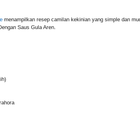
e
menampilkan resep camilan kekinian yang simple dan mu
Dengan Saus Gula Aren.
ih)
rahora