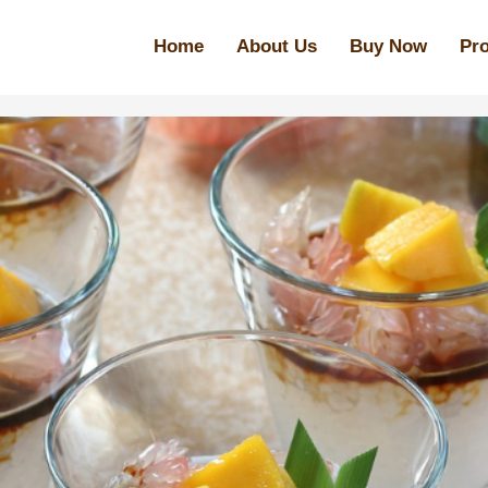
Home
About Us
Buy Now
Pr