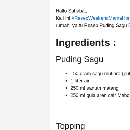
Hallo Sahabat,
Kali ini
#ResepWeekendMamaHor
rumah, yaitu Resep Puding Sagu 
Ingredients :
Puding Sagu
150 gram sagu mutiara (put
1 liter air
250 ml santan matang
250 ml gula aren cair Maho
Topping