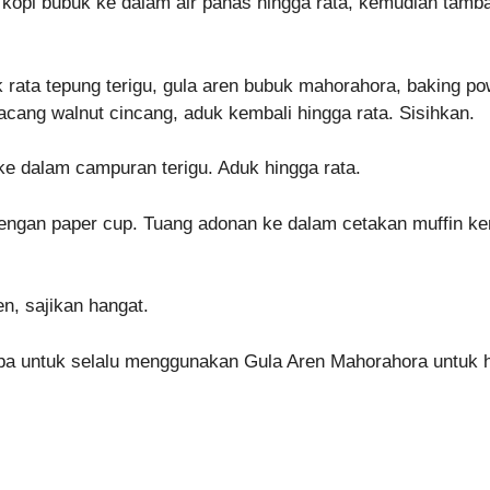
kopi bubuk ke dalam air panas hingga rata, kemudian tamba
rata tepung terigu, gula aren bubuk mahorahora, baking po
cang walnut cincang, aduk kembali hingga rata. Sisihkan.
e dalam campuran terigu. Aduk hingga rata.
 dengan paper cup. Tuang adonan ke dalam cetakan muffin 
en, sajikan hangat.
a untuk selalu menggunakan Gula Aren Mahorahora untuk 