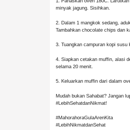
1. Panaskan oven 180C. Larutkan 
minyak jagung. Sisihkan.
2. Dalam 1 mangkok sedang, aduk 
Tambahkan chocolate chips dan ka
3. Tuangkan campuran kopi susu k
4. Siapkan cetakan muffin, alasi
selama 20 menit.
5. Keluarkan muffin dari dalam ov
Mudah bukan Sahabat? Jangan lup
#LebihSehatdanNikmat!
#MahorahoraGulaArenKita
#LebihNikmatdanSehat