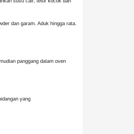
hkan susu cair, telur kocok dan
wder dan garam. Aduk hingga rata.
kemudian panggang dalam oven
hidangan yang