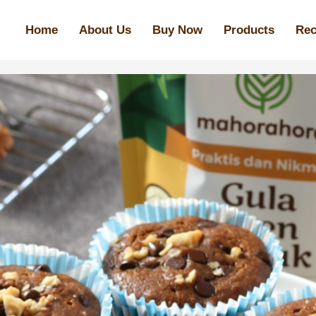
Home
About Us
Buy Now
Products
Rec