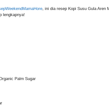
sepWeekendMamaHore
, ini dia resep Kopi Susu Gula Aren 
p lengkapnya!
 Organic Palm Sugar
ar