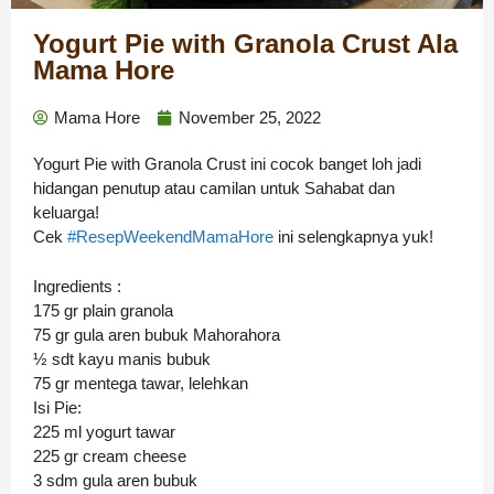
Yogurt Pie with Granola Crust Ala
Mama Hore
Mama Hore
November 25, 2022
Yogurt Pie with Granola Crust ini cocok banget loh jadi
hidangan penutup atau camilan untuk Sahabat dan
keluarga!
Cek
#ResepWeekendMamaHore
ini selengkapnya yuk!
Ingredients :
175 gr plain granola
75 gr gula aren bubuk Mahorahora
½ sdt kayu manis bubuk
75 gr mentega tawar, lelehkan
Isi Pie:
225 ml yogurt tawar
225 gr cream cheese
3 sdm gula aren bubuk