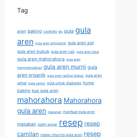
Tag
gula
gula
baking
aren
cookies
es
aren
gula aren asli
gula aren antiseptik
gula aren bubuk
gula aren cair
gula aren lokal
gula aren mahorahora
gula aren
gula aren murni
gula
menghangatkan
aren organik
gula aren
gula aren radikal bebas
home
sehat
gula untuk diabetes
gula semut
baking
kue gula aren
mahorahora
Mahorahora
gula aren
manfaat gula aren
makanan
resep
resep
masakan
palm sugar
resep
camilan
resep churros gula aren