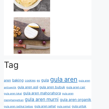
Tag
gula aren
gula
baking
aren
cookies
es
gula aren
gula aren asli
gula aren bubuk
gula aren cair
antiseptik
gula aren mahorahora
gula aren lokal
gula aren
gula aren murni
gula aren organik
menghangatkan
gula aren sehat
gula untuk
gula aren radikal bebas
gula semut