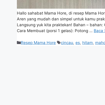
Hallo sahabat Mama Hore, di resep Mama Hore
Aren yang mudah dan simpel untuk kamu prakte
Langsung yuk kita praktekan! Bahan – bahan:
Cara Membuat (porsi 1 gelas): Potong …
Baca 
Resep Mama Hore
cincau
,
es
,
hitam
,
maho