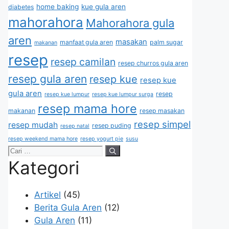
home baking
kue gula aren
diabetes
mahorahora
Mahorahora gula
aren
masakan
manfaat gula aren
palm sugar
makanan
resep
resep camilan
resep churros gula aren
resep gula aren
resep kue
resep kue
gula aren
resep
resep kue lumpur
resep kue lumpur surga
resep mama hore
makanan
resep masakan
resep simpel
resep mudah
resep puding
resep natal
resep weekend mama hore
resep yogurt pie
susu
Kategori
Artikel
(45)
Berita Gula Aren
(12)
Gula Aren
(11)