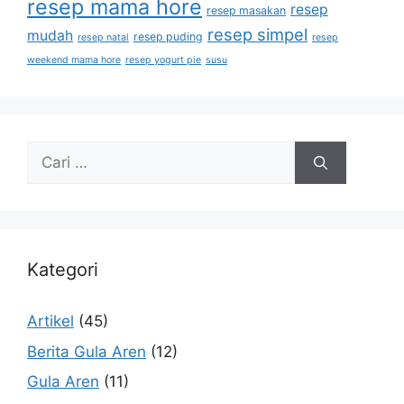
resep mama hore
resep
resep masakan
resep simpel
mudah
resep puding
resep natal
resep
weekend mama hore
resep yogurt pie
susu
Kategori
Artikel
(45)
Berita Gula Aren
(12)
Gula Aren
(11)