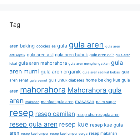
Tag
gula aren
gula
baking
aren
cookies
es
gula aren
gula aren asli
gula aren bubuk
gula aren cair
antiseptik
gula aren
gula
gula aren mahorahora
lokal
gula aren menghangatkan
aren murni
gula aren organik
gula
gula aren radikal bebas
home baking
kue gula
aren sehat
gula untuk diabetes
gula semut
mahorahora
Mahorahora gula
aren
aren
masakan
manfaat gula aren
palm sugar
makanan
resep
resep camilan
resep churros gula aren
resep gula aren
resep kue
resep kue gula
aren
resep makanan
resep kue lumpur
resep kue lumpur surga