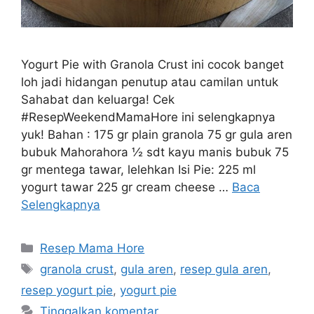
Yogurt Pie with Granola Crust ini cocok banget
loh jadi hidangan penutup atau camilan untuk
Sahabat dan keluarga! Cek
#ResepWeekendMamaHore ini selengkapnya
yuk! Bahan : 175 gr plain granola 75 gr gula aren
bubuk Mahorahora ½ sdt kayu manis bubuk 75
gr mentega tawar, lelehkan Isi Pie: 225 ml
yogurt tawar 225 gr cream cheese …
Baca
Selengkapnya
Resep Mama Hore
granola crust
,
gula aren
,
resep gula aren
,
resep yogurt pie
,
yogurt pie
Tinggalkan komentar