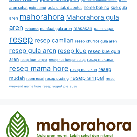
home baking
kue gula
aren sehat
gula untuk diabetes
gula semut
mahorahora
Mahorahora gula
aren
aren
masakan
manfaat gula aren
palm sugar
makanan
resep
resep camilan
resep churros gula aren
resep gula aren
resep kue
resep kue gula
aren
resep makanan
resep kue lumpur
resep kue lumpur surga
resep mama hore
resep
resep masakan
resep simpel
mudah
resep puding
resep natal
resep
weekend mama hore
resep yogurt pie
susu