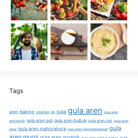
Tags
gula aren
gula
baking
aren
cookies
es
gula aren
gula aren asli
gula aren bubuk
gula aren cair
antiseptik
gula aren
gula
gula aren mahorahora
lokal
gula aren menghangatkan
aren murni
gula aren organik
gula
gula aren radikal bebas