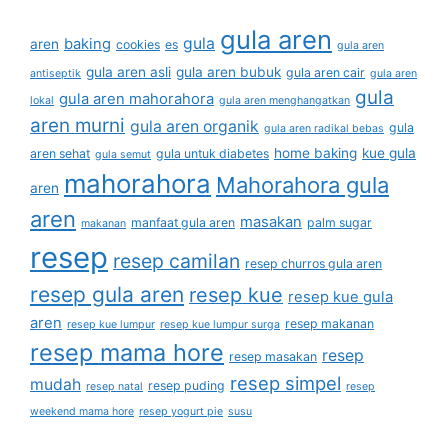
gula aren
gula
baking
aren
cookies
es
gula aren
gula aren asli
gula aren bubuk
gula aren cair
antiseptik
gula aren
gula
gula aren mahorahora
lokal
gula aren menghangatkan
aren murni
gula aren organik
gula
gula aren radikal bebas
home baking
kue gula
aren sehat
gula untuk diabetes
gula semut
mahorahora
Mahorahora gula
aren
aren
masakan
manfaat gula aren
palm sugar
makanan
resep
resep camilan
resep churros gula aren
resep gula aren
resep kue
resep kue gula
aren
resep makanan
resep kue lumpur
resep kue lumpur surga
resep mama hore
resep
resep masakan
resep simpel
mudah
resep puding
resep natal
resep
weekend mama hore
resep yogurt pie
susu