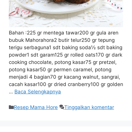
Bahan :225 gr mentega tawar200 gr gula aren
bubuk Mahorahora2 butir telur250 gr tepung
terigu serbaguna1 sdt baking soda½ sdt baking
powder1 sdt garam125 gr rolled oats170 gr dark
cooking chocolate, potong kasar75 gr pretzel,
potong kasar50 gr permen caramel, potong
menjadi 4 bagian70 gr kacang walnut, sangrai,
cacah kasar100 gr dried cranberry100 gr golden
…
Baca Selengkapnya
Resep Mama Hore
Tinggalkan komentar