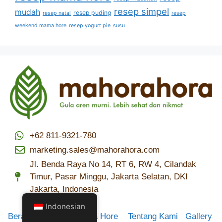
resep simpel
mudah
resep puding
resep natal
resep
weekend mama hore
resep yogurt pie
susu
+62 811-9321-780
marketing.sales@mahorahora.com
Jl. Benda Raya No 14, RT 6, RW 4, Cilandak
Timur, Pasar Minggu, Jakarta Selatan, DKI
Jakarta, Indonesia
Indonesian
Beranda
Resep Mama Hore
Tentang Kami
Gallery