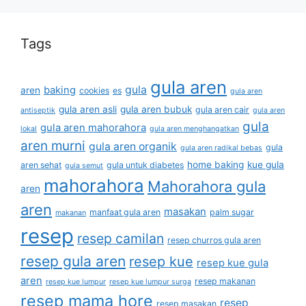
Tags
gula aren
gula
baking
aren
cookies
es
gula aren
gula aren asli
gula aren bubuk
gula aren cair
antiseptik
gula aren
gula
gula aren mahorahora
lokal
gula aren menghangatkan
aren murni
gula aren organik
gula
gula aren radikal bebas
home baking
kue gula
aren sehat
gula untuk diabetes
gula semut
mahorahora
Mahorahora gula
aren
aren
masakan
manfaat gula aren
palm sugar
makanan
resep
resep camilan
resep churros gula aren
resep gula aren
resep kue
resep kue gula
aren
resep makanan
resep kue lumpur
resep kue lumpur surga
resep mama hore
resep
resep masakan