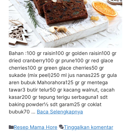
Bahan :100 gr raisin100 gr golden raisin100 gr
dried cranberry100 gr prune100 gr red glace
cherries100 gr green glace cherries50 gr
sukade (mix peel)250 ml jus nanas225 gr gula
aren bubuk Mahorahora125 gr gr mentega
tawar3 butir telur50 gr kacang walnut, cacah
kasar200 gr tepung terigu serbaguna1 sdt
baking powder½ sdt garam25 gr coklat
bubuk70 …
Baca Selengkapnya
Resep Mama Hore
Tinggalkan komentar