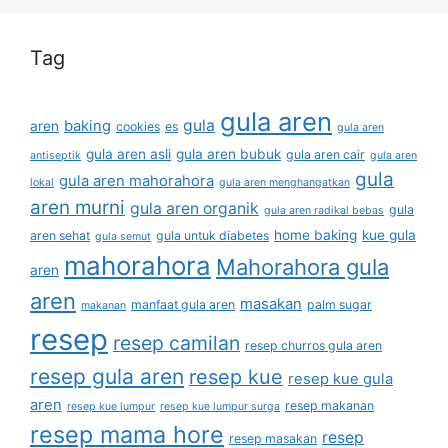
Tag
gula aren
gula
baking
aren
cookies
es
gula aren
gula aren asli
gula aren bubuk
gula aren cair
antiseptik
gula aren
gula
gula aren mahorahora
lokal
gula aren menghangatkan
aren murni
gula aren organik
gula
gula aren radikal bebas
home baking
kue gula
aren sehat
gula untuk diabetes
gula semut
mahorahora
Mahorahora gula
aren
aren
masakan
manfaat gula aren
palm sugar
makanan
resep
resep camilan
resep churros gula aren
resep gula aren
resep kue
resep kue gula
aren
resep makanan
resep kue lumpur
resep kue lumpur surga
resep mama hore
resep
resep masakan