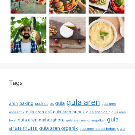
Tags
gula aren
gula
baking
aren
cookies
es
gula aren
gula aren asli
gula aren bubuk
gula aren cair
antiseptik
gula aren
gula
gula aren mahorahora
lokal
gula aren menghangatkan
aren murni
gula aren organik
gula
gula aren radikal bebas