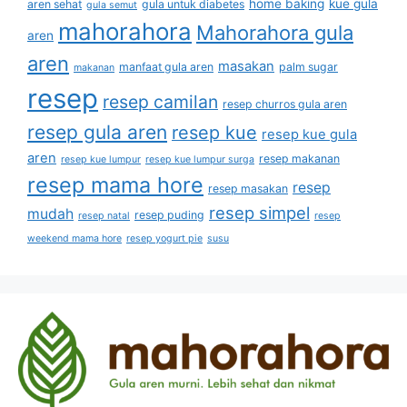
home baking
kue gula
aren sehat
gula untuk diabetes
gula semut
mahorahora
Mahorahora gula
aren
aren
masakan
manfaat gula aren
palm sugar
makanan
resep
resep camilan
resep churros gula aren
resep gula aren
resep kue
resep kue gula
aren
resep makanan
resep kue lumpur
resep kue lumpur surga
resep mama hore
resep
resep masakan
resep simpel
mudah
resep puding
resep natal
resep
weekend mama hore
resep yogurt pie
susu