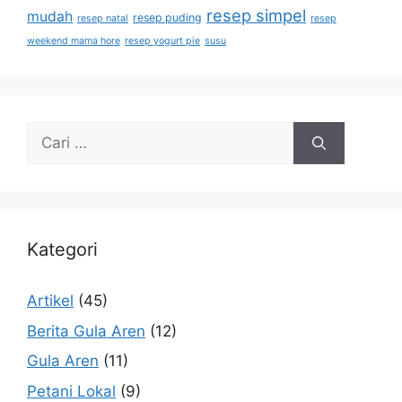
resep simpel
mudah
resep puding
resep natal
resep
weekend mama hore
resep yogurt pie
susu
Kategori
Artikel
(45)
Berita Gula Aren
(12)
Gula Aren
(11)
Petani Lokal
(9)