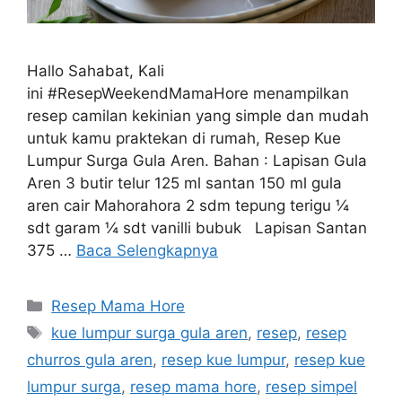
Hallo Sahabat, Kali
ini #ResepWeekendMamaHore menampilkan
resep camilan kekinian yang simple dan mudah
untuk kamu praktekan di rumah, Resep Kue
Lumpur Surga Gula Aren. Bahan : Lapisan Gula
Aren 3 butir telur 125 ml santan 150 ml gula
aren cair Mahorahora 2 sdm tepung terigu ¼
sdt garam ¼ sdt vanilli bubuk Lapisan Santan
375 …
Baca Selengkapnya
Resep Mama Hore
kue lumpur surga gula aren
,
resep
,
resep
churros gula aren
,
resep kue lumpur
,
resep kue
lumpur surga
,
resep mama hore
,
resep simpel