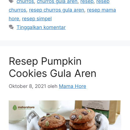
churros
,
churros gula aren
,
resep
,
resep
churros
,
resep churros gula aren
,
resep mama
hore
,
resep simpel
Tinggalkan komentar
Resep Pumpkin
Cookies Gula Aren
Oktober 8, 2021
oleh
Mama Hore