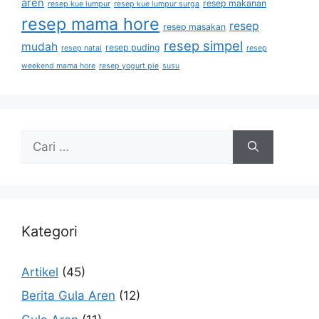
aren
resep makanan
resep kue lumpur
resep kue lumpur surga
resep mama hore
resep
resep masakan
resep simpel
mudah
resep puding
resep natal
resep
weekend mama hore
resep yogurt pie
susu
Kategori
Artikel
(45)
Berita Gula Aren
(12)