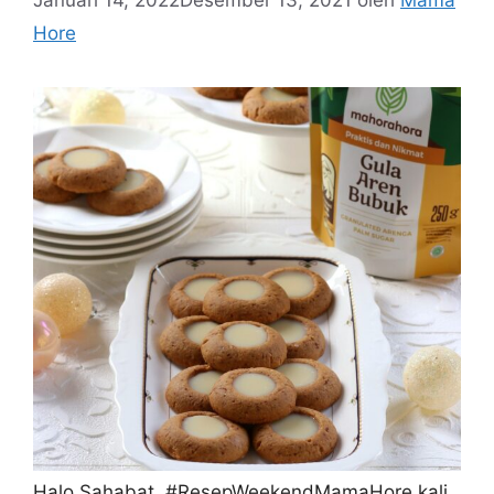
Hore
Halo Sahabat, #ResepWeekendMamaHore kali