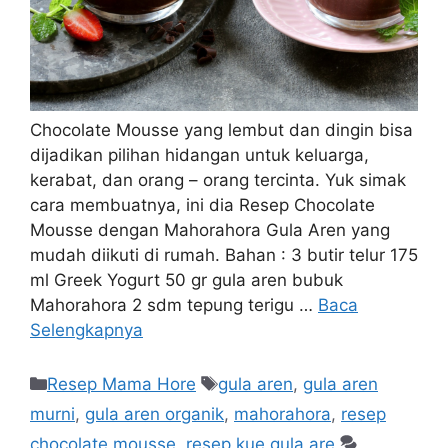
Chocolate Mousse yang lembut dan dingin bisa
dijadikan pilihan hidangan untuk keluarga,
kerabat, dan orang – orang tercinta. Yuk simak
cara membuatnya, ini dia Resep Chocolate
Mousse dengan Mahorahora Gula Aren yang
mudah diikuti di rumah. Bahan : 3 butir telur 175
ml Greek Yogurt 50 gr gula aren bubuk
Mahorahora 2 sdm tepung terigu …
Baca
Selengkapnya
Resep Mama Hore
gula aren
,
gula aren
murni
,
gula aren organik
,
mahorahora
,
resep
chocolate mousse
,
resep kue gula are