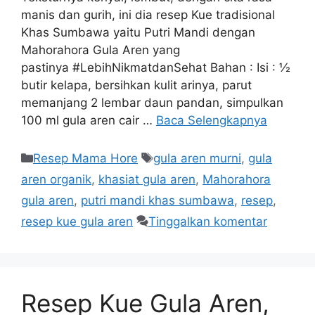
manis dan gurih, ini dia resep Kue tradisional
Khas Sumbawa yaitu Putri Mandi dengan
Mahorahora Gula Aren yang
pastinya #LebihNikmatdanSehat Bahan : Isi : ½
butir kelapa, bersihkan kulit arinya, parut
memanjang 2 lembar daun pandan, simpulkan
100 ml gula aren cair …
Baca Selengkapnya
Resep Mama Hore
gula aren murni
,
gula
aren organik
,
khasiat gula aren
,
Mahorahora
gula aren
,
putri mandi khas sumbawa
,
resep
,
resep kue gula aren
Tinggalkan komentar
Resep Kue Gula Aren,