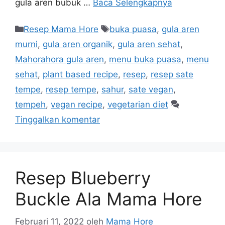
gula aren bubuk …
Baca Selengkapnya
Resep Mama Hore
buka puasa
,
gula aren
murni
,
gula aren organik
,
gula aren sehat
,
Mahorahora gula aren
,
menu buka puasa
,
menu
sehat
,
plant based recipe
,
resep
,
resep sate
tempe
,
resep tempe
,
sahur
,
sate vegan
,
tempeh
,
vegan recipe
,
vegetarian diet
Tinggalkan komentar
Resep Blueberry
Buckle Ala Mama Hore
Februari 11, 2022
oleh
Mama Hore