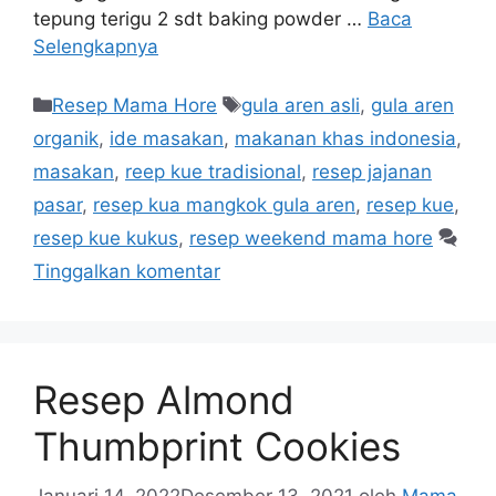
tepung terigu 2 sdt baking powder …
Baca
Selengkapnya
Resep Mama Hore
gula aren asli
,
gula aren
organik
,
ide masakan
,
makanan khas indonesia
,
masakan
,
reep kue tradisional
,
resep jajanan
pasar
,
resep kua mangkok gula aren
,
resep kue
,
resep kue kukus
,
resep weekend mama hore
Tinggalkan komentar
Resep Almond
Thumbprint Cookies
Januari 14, 2022
Desember 13, 2021
oleh
Mama