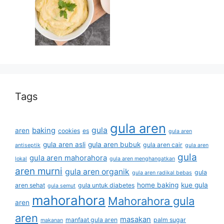
Tags
gula aren
gula
baking
aren
cookies
es
gula aren
gula aren asli
gula aren bubuk
gula aren cair
antiseptik
gula aren
gula
gula aren mahorahora
lokal
gula aren menghangatkan
aren murni
gula aren organik
gula
gula aren radikal bebas
home baking
kue gula
aren sehat
gula untuk diabetes
gula semut
mahorahora
Mahorahora gula
aren
aren
masakan
manfaat gula aren
palm sugar
makanan