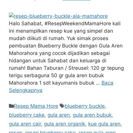
Halo Sahabat, #ResepWeekendMamaHore kali
ini menampilkan resep kue yang simpel dan
mudah diikuti di rumah. Yuk simak proses
pembuatan Blueberry Buckle dengan Gula Aren
Mahorahora yang cocok dijadikan sebagai
hidangan untuk Sahabat dan keluarga di
rumah! Bahan Taburan / Streusel: 120 gr tepung
terigu serbaguna 50 gr gula aren bubuk
Mahorahora 1 sdt kayumanis bubuk …
Baca
Selengkapnya
Resep Mama Hore
blueberry buckle
,
blueberry cake
,
gula aren
,
gula aren bubuk
,
gula aren cair
,
gula aren organik
,
kue gula aren
,
resep
,
resep blueberry cake
,
resep gula aren
,