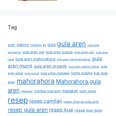
Tag
gula aren
gula
baking
aren
cookies
es
gula aren
gula aren asli
gula aren bubuk
gula aren cair
antiseptik
gula aren
gula
gula aren mahorahora
lokal
gula aren menghangatkan
aren murni
gula aren organik
gula
gula aren radikal bebas
home baking
kue gula
aren sehat
gula untuk diabetes
gula semut
mahorahora
Mahorahora gula
aren
aren
masakan
manfaat gula aren
palm sugar
makanan
resep
resep camilan
resep churros gula aren
resep gula aren
resep kue
resep kue gula