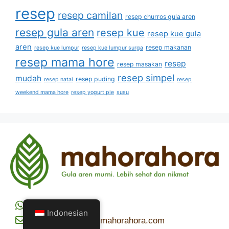
resep
resep camilan
resep churros gula aren
resep gula aren
resep kue
resep kue gula
aren
resep makanan
resep kue lumpur
resep kue lumpur surga
resep mama hore
resep
resep masakan
resep simpel
mudah
resep puding
resep natal
resep
weekend mama hore
resep yogurt pie
susu
+62 811-9321-780
Indonesian
marketing.sales@mahorahora.com