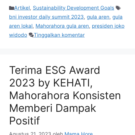
Artikel
,
Sustainability Development Goals
bni investor daily summit 2023
,
gula aren
,
gula
aren lokal
,
Mahorahora gula aren
,
presiden joko
widodo
Tinggalkan komentar
Terima ESG Award
2023 by KEHATI,
Mahorahora Konsisten
Memberi Dampak
Positif
Agustus 21, 2023
oleh
Mama Hore