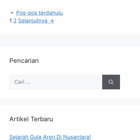
Pos-pos terdahulu
1
2
Selanjutnya
→
Pencarian
Artikel Terbaru
Sejarah Gula Aren Di Nusantara!