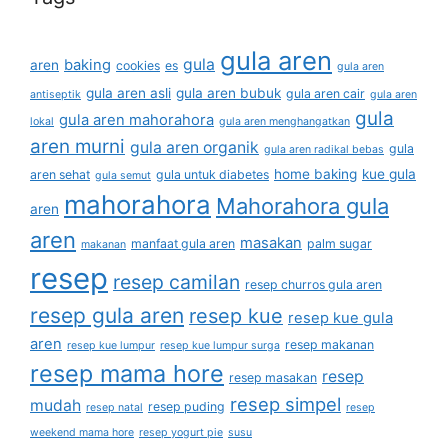
gula aren
gula
baking
aren
cookies
es
gula aren
gula aren asli
gula aren bubuk
gula aren cair
antiseptik
gula aren
gula
gula aren mahorahora
lokal
gula aren menghangatkan
aren murni
gula aren organik
gula
gula aren radikal bebas
home baking
kue gula
aren sehat
gula untuk diabetes
gula semut
mahorahora
Mahorahora gula
aren
aren
masakan
manfaat gula aren
palm sugar
makanan
resep
resep camilan
resep churros gula aren
resep gula aren
resep kue
resep kue gula
aren
resep makanan
resep kue lumpur
resep kue lumpur surga
resep mama hore
resep
resep masakan
resep simpel
mudah
resep puding
resep natal
resep
weekend mama hore
resep yogurt pie
susu