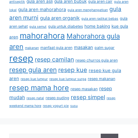
gula aren asli
gula aren bubuk
gula aren cair
antiseptik
gula aren
gula
gula aren mahorahora
lokal
gula aren menghangatkan
aren murni
gula aren organik
gula
gula aren radikal bebas
home baking
kue gula
aren sehat
gula untuk diabetes
gula semut
mahorahora
Mahorahora gula
aren
aren
masakan
manfaat gula aren
palm sugar
makanan
resep
resep camilan
resep churros gula aren
resep gula aren
resep kue
resep kue gula
aren
resep makanan
resep kue lumpur
resep kue lumpur surga
resep mama hore
resep
resep masakan
resep simpel
mudah
resep puding
resep natal
resep
weekend mama hore
resep yogurt pie
susu