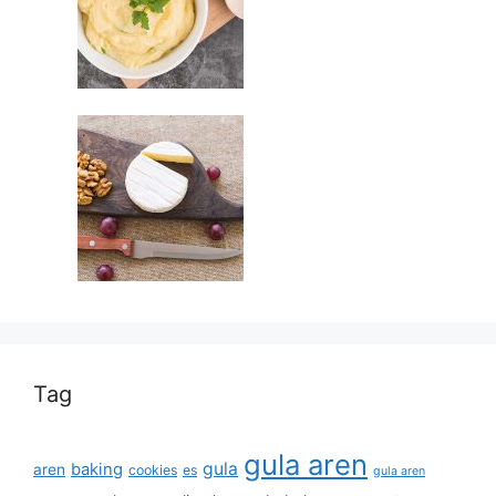
Tag
gula aren
gula
baking
aren
cookies
es
gula aren