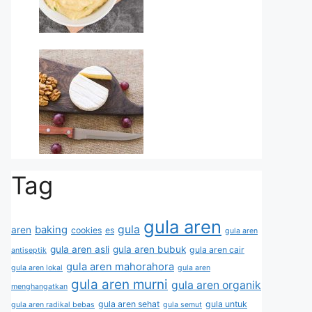
Tag
gula aren
gula
baking
aren
cookies
es
gula aren
gula aren asli
gula aren bubuk
gula aren cair
antiseptik
gula aren mahorahora
gula aren lokal
gula aren
gula aren murni
gula aren organik
menghangatkan
gula aren sehat
gula untuk
gula aren radikal bebas
gula semut