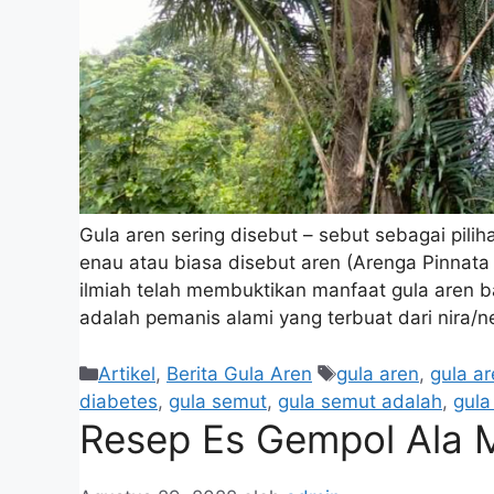
Gula aren sering disebut – sebut sebagai pili
enau atau biasa disebut aren (Arenga Pinnata M
ilmiah telah membuktikan manfaat gula aren b
adalah pemanis alami yang terbuat dari nira/
Artikel
,
Berita Gula Aren
gula aren
,
gula ar
diabetes
,
gula semut
,
gula semut adalah
,
gula
Resep Es Gempol Ala