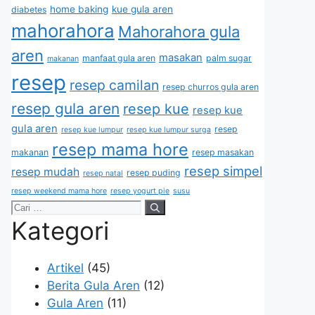
home baking
kue gula aren
diabetes
mahorahora
Mahorahora gula
aren
masakan
manfaat gula aren
palm sugar
makanan
resep
resep camilan
resep churros gula aren
resep gula aren
resep kue
resep kue
gula aren
resep
resep kue lumpur
resep kue lumpur surga
resep mama hore
makanan
resep masakan
resep simpel
resep mudah
resep puding
resep natal
resep weekend mama hore
resep yogurt pie
susu
Kategori
Artikel
(45)
Berita Gula Aren
(12)
Gula Aren
(11)