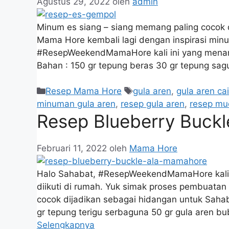
Agustus 29, 2022
oleh
admin
Minum es siang – siang memang paling cocok
Mama Hore kembali lagi dengan inspirasi min
#ResepWeekendMamaHore kali ini yang menamp
Bahan : 150 gr tepung beras 30 gr tepung sag
Resep Mama Hore
gula aren
,
gula aren cai
minuman gula aren
,
resep gula aren
,
resep m
Resep Blueberry Buck
Februari 11, 2022
oleh
Mama Hore
Halo Sahabat, #ResepWeekendMamaHore kali 
diikuti di rumah. Yuk simak proses pembuata
cocok dijadikan sebagai hidangan untuk Sahab
gr tepung terigu serbaguna 50 gr gula aren 
Selengkapnya