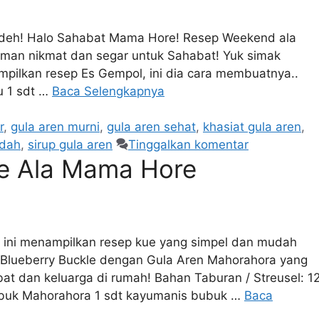
 deh! Halo Sahabat Mama Hore! Resep Weekend ala
uman nikmat dan segar untuk Sahabat! Yuk simak
ilkan resep Es Gempol, ini dia cara membuatnya..
u 1 sdt …
Baca Selengkapnya
r
,
gula aren murni
,
gula aren sehat
,
khasiat gula aren
,
udah
,
sirup gula aren
Tinggalkan komentar
le Ala Mama Hore
ini menampilkan resep kue yang simpel dan mudah
n Blueberry Buckle dengan Gula Aren Mahorahora yang
at dan keluarga di rumah! Bahan Taburan / Streusel: 1
bubuk Mahorahora 1 sdt kayumanis bubuk …
Baca