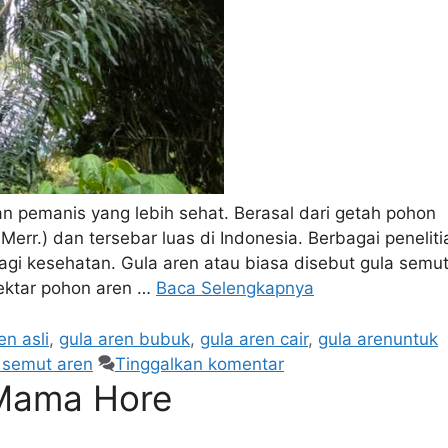
han pemanis yang lebih sehat. Berasal dari getah pohon
err.) dan tersebar luas di Indonesia. Berbagai peneliti
agi kesehatan. Gula aren atau biasa disebut gula semu
nektar pohon aren …
Baca Selengkapnya
en asli
,
gula aren bubuk
,
gula aren cair
,
gula arenuntuk
 semut aren
Tinggalkan komentar
 Mama Hore