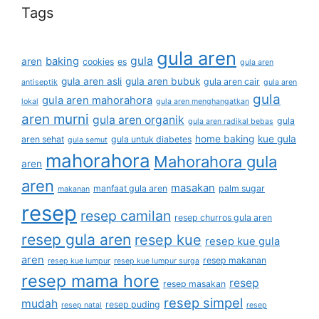
Tags
gula aren
gula
baking
aren
cookies
es
gula aren
gula aren asli
gula aren bubuk
gula aren cair
antiseptik
gula aren
gula
gula aren mahorahora
lokal
gula aren menghangatkan
aren murni
gula aren organik
gula
gula aren radikal bebas
home baking
kue gula
aren sehat
gula untuk diabetes
gula semut
mahorahora
Mahorahora gula
aren
aren
masakan
manfaat gula aren
palm sugar
makanan
resep
resep camilan
resep churros gula aren
resep gula aren
resep kue
resep kue gula
aren
resep makanan
resep kue lumpur
resep kue lumpur surga
resep mama hore
resep
resep masakan
resep simpel
mudah
resep puding
resep natal
resep