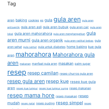
Tag
gula aren
gula
baking
aren
cookies
es
gula aren
gula aren asli
gula aren bubuk
gula aren cair
antiseptik
gula aren
gula
gula aren mahorahora
lokal
gula aren menghangatkan
aren murni
gula aren organik
gula
gula aren radikal bebas
home baking
kue gula
aren sehat
gula untuk diabetes
gula semut
mahorahora
Mahorahora gula
aren
aren
masakan
manfaat gula aren
palm sugar
makanan
resep
resep camilan
resep churros gula aren
resep gula aren
resep kue
resep kue gula
aren
resep makanan
resep kue lumpur
resep kue lumpur surga
resep mama hore
resep
resep masakan
resep simpel
mudah
resep puding
resep natal
resep