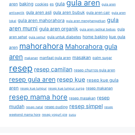
gula aren
gula
baking
aren
cookies
es
gula aren
gula aren asli
gula aren bubuk
gula aren cair
antiseptik
gula aren
gula
gula aren mahorahora
lokal
gula aren menghangatkan
aren murni
gula aren organik
gula
gula aren radikal bebas
home baking
kue gula
aren sehat
gula untuk diabetes
gula semut
mahorahora
Mahorahora gula
aren
aren
masakan
manfaat gula aren
palm sugar
makanan
resep
resep camilan
resep churros gula aren
resep gula aren
resep kue
resep kue gula
aren
resep makanan
resep kue lumpur
resep kue lumpur surga
resep mama hore
resep
resep masakan
resep simpel
mudah
resep puding
resep natal
resep
weekend mama hore
resep yogurt pie
susu