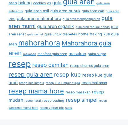
gula aren
gula
baking
aren
cookies
es
gula aren
gula aren asli
gula aren bubuk
gula aren cair
antiseptik
gula aren
gula
gula aren mahorahora
lokal
gula aren menghangatkan
aren murni
gula aren organik
gula
gula aren radikal bebas
home baking
kue gula
aren sehat
gula untuk diabetes
gula semut
mahorahora
Mahorahora gula
aren
aren
masakan
manfaat gula aren
palm sugar
makanan
resep
resep camilan
resep churros gula aren
resep gula aren
resep kue
resep kue gula
aren
resep makanan
resep kue lumpur
resep kue lumpur surga
resep mama hore
resep
resep masakan
resep simpel
mudah
resep puding
resep natal
resep
weekend mama hore
resep yogurt pie
susu