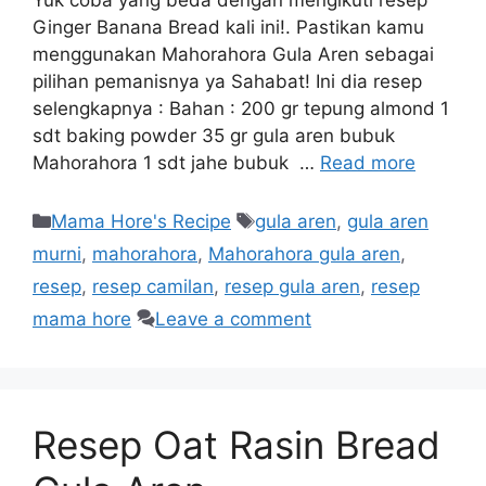
Yuk coba yang beda dengan mengikuti resep
Ginger Banana Bread kali ini!. Pastikan kamu
menggunakan Mahorahora Gula Aren sebagai
pilihan pemanisnya ya Sahabat! Ini dia resep
selengkapnya : Bahan : 200 gr tepung almond 1
sdt baking powder 35 gr gula aren bubuk
Mahorahora 1 sdt jahe bubuk …
Read more
Mama Hore's Recipe
gula aren
,
gula aren
murni
,
mahorahora
,
Mahorahora gula aren
,
resep
,
resep camilan
,
resep gula aren
,
resep
mama hore
Leave a comment
Resep Oat Rasin Bread