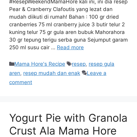
#ResepWeekendMamaHore kali ini, ini dia resep
Pear & Cranberry Clafoutis yang lezat dan
mudah diikuti di rumah! Bahan : 100 gr dried
cranberries 75 ml cranberry juice 3 butir telur 2
kuning telur 75 gr gula aren bubuk Mahorahora
30 gr tepung terigu serba guna Sejumput garam
250 ml susu cair …
Read more
Mama Hore's Recipe
resep
,
resep gula
aren
,
resep mudah dan enak
Leave a
comment
Yogurt Pie with Granola
Crust Ala Mama Hore