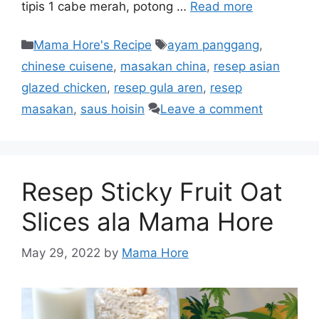
tipis 1 cabe merah, potong …
Read more
Mama Hore's Recipe
ayam panggang
,
chinese cuisene
,
masakan china
,
resep asian
glazed chicken
,
resep gula aren
,
resep
masakan
,
saus hoisin
Leave a comment
Resep Sticky Fruit Oat
Slices ala Mama Hore
May 29, 2022
by
Mama Hore