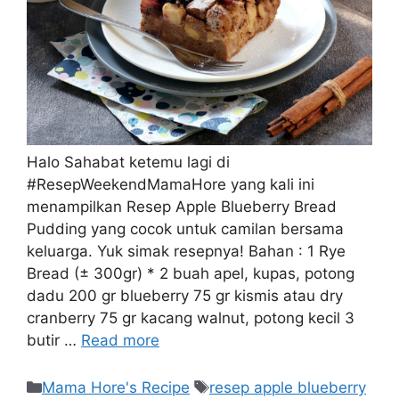
Halo Sahabat ketemu lagi di
#ResepWeekendMamaHore yang kali ini
menampilkan Resep Apple Blueberry Bread
Pudding yang cocok untuk camilan bersama
keluarga. Yuk simak resepnya! Bahan : 1 Rye
Bread (± 300gr) * 2 buah apel, kupas, potong
dadu 200 gr blueberry 75 gr kismis atau dry
cranberry 75 gr kacang walnut, potong kecil 3
butir …
Read more
Mama Hore's Recipe
resep apple blueberry