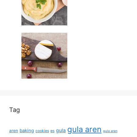
Tag
gula aren
gula
baking
aren
cookies
es
gula aren