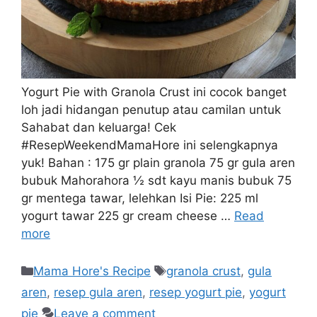
Yogurt Pie with Granola Crust ini cocok banget
loh jadi hidangan penutup atau camilan untuk
Sahabat dan keluarga! Cek
#ResepWeekendMamaHore ini selengkapnya
yuk! Bahan : 175 gr plain granola 75 gr gula aren
bubuk Mahorahora ½ sdt kayu manis bubuk 75
gr mentega tawar, lelehkan Isi Pie: 225 ml
yogurt tawar 225 gr cream cheese …
Read
more
Mama Hore's Recipe
granola crust
,
gula
aren
,
resep gula aren
,
resep yogurt pie
,
yogurt
pie
Leave a comment