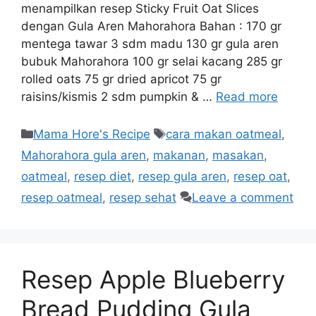
menampilkan resep Sticky Fruit Oat Slices
dengan Gula Aren Mahorahora Bahan : 170 gr
mentega tawar 3 sdm madu 130 gr gula aren
bubuk Mahorahora 100 gr selai kacang 285 gr
rolled oats 75 gr dried apricot 75 gr
raisins/kismis 2 sdm pumpkin & …
Read more
Mama Hore's Recipe
cara makan oatmeal
,
Mahorahora gula aren
,
makanan
,
masakan
,
oatmeal
,
resep diet
,
resep gula aren
,
resep oat
,
resep oatmeal
,
resep sehat
Leave a comment
Resep Apple Blueberry
Bread Pudding Gula