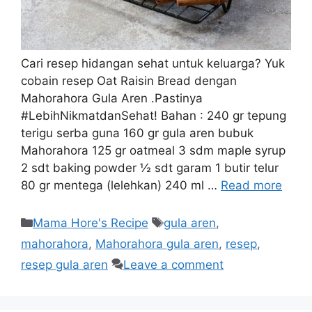
Cari resep hidangan sehat untuk keluarga? Yuk
cobain resep Oat Raisin Bread dengan
Mahorahora Gula Aren .Pastinya
#LebihNikmatdanSehat! Bahan : 240 gr tepung
terigu serba guna 160 gr gula aren bubuk
Mahorahora 125 gr oatmeal 3 sdm maple syrup
2 sdt baking powder ½ sdt garam 1 butir telur
80 gr mentega (lelehkan) 240 ml …
Read more
Mama Hore's Recipe
gula aren
,
mahorahora
,
Mahorahora gula aren
,
resep
,
resep gula aren
Leave a comment