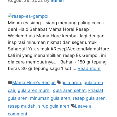
August 29, 2022
by
admin
Minum es siang – siang memang paling cocok
deh! Halo Sahabat Mama Hore! Resep
Weekend ala Mama Hore kembali lagi dengan
inspirasi minuman nikmat dan segar untuk
Sahabat! Yuk simak #ResepWeekendMamaHore
kali ini yang menampilkan resep Es Gempol, ini
dia cara membuatnya.. Bahan : 150 gr tepung
beras 30 gr tepung sagu 1 sdt …
Read more
Mama Hore's Recipe
gula aren
,
gula aren
cair
,
gula aren murni
,
gula aren sehat
,
khasiat
gula aren
,
minuman gula aren
,
resep gula aren
,
resep mudah
,
sirup gula aren
Leave a
comment