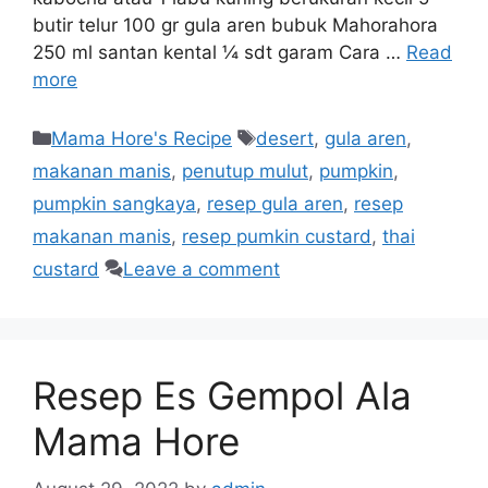
butir telur 100 gr gula aren bubuk Mahorahora
250 ml santan kental ¼ sdt garam Cara …
Read
more
Mama Hore's Recipe
desert
,
gula aren
,
makanan manis
,
penutup mulut
,
pumpkin
,
pumpkin sangkaya
,
resep gula aren
,
resep
makanan manis
,
resep pumkin custard
,
thai
custard
Leave a comment
Resep Es Gempol Ala
Mama Hore