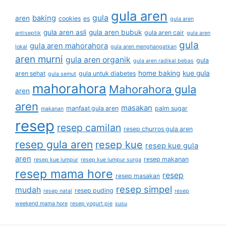
gula aren
gula
baking
aren
cookies
es
gula aren
gula aren asli
gula aren bubuk
gula aren cair
antiseptik
gula aren
gula
gula aren mahorahora
lokal
gula aren menghangatkan
aren murni
gula aren organik
gula
gula aren radikal bebas
home baking
kue gula
aren sehat
gula untuk diabetes
gula semut
mahorahora
Mahorahora gula
aren
aren
masakan
manfaat gula aren
palm sugar
makanan
resep
resep camilan
resep churros gula aren
resep gula aren
resep kue
resep kue gula
aren
resep makanan
resep kue lumpur
resep kue lumpur surga
resep mama hore
resep
resep masakan
resep simpel
mudah
resep puding
resep natal
resep
weekend mama hore
resep yogurt pie
susu