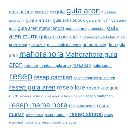
gula aren
gula
baking
aren
cookies
es
gula aren
gula aren asli
gula aren bubuk
gula aren cair
antiseptik
gula aren
gula
gula aren mahorahora
lokal
gula aren menghangatkan
aren murni
gula aren organik
gula
gula aren radikal bebas
home baking
kue gula
aren sehat
gula untuk diabetes
gula semut
mahorahora
Mahorahora gula
aren
aren
masakan
manfaat gula aren
palm sugar
makanan
resep
resep camilan
resep churros gula aren
resep gula aren
resep kue
resep kue gula
aren
resep makanan
resep kue lumpur
resep kue lumpur surga
resep mama hore
resep
resep masakan
resep simpel
mudah
resep puding
resep natal
resep
weekend mama hore
resep yogurt pie
susu