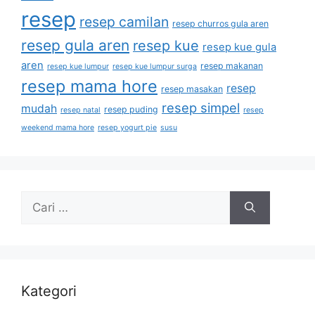
resep
resep camilan
resep churros gula aren
resep gula aren
resep kue
resep kue gula
aren
resep makanan
resep kue lumpur
resep kue lumpur surga
resep mama hore
resep
resep masakan
resep simpel
mudah
resep puding
resep natal
resep
weekend mama hore
resep yogurt pie
susu
Kategori