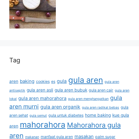
Tag
gula aren
gula
baking
aren
cookies
es
gula aren
gula aren asli
gula aren bubuk
gula aren cair
antiseptik
gula aren
gula
gula aren mahorahora
lokal
gula aren menghangatkan
aren murni
gula aren organik
gula
gula aren radikal bebas
home baking
kue gula
aren sehat
gula untuk diabetes
gula semut
mahorahora
Mahorahora gula
aren
aren
masakan
manfaat gula aren
palm sugar
makanan