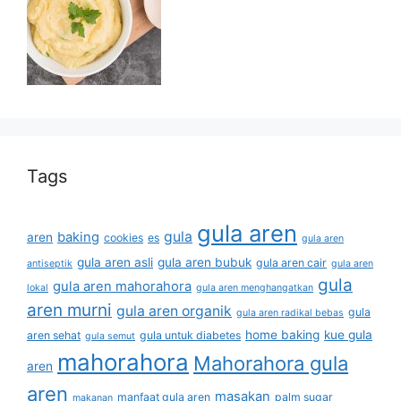
Tags
gula aren
gula
baking
aren
cookies
es
gula aren
gula aren asli
gula aren bubuk
gula aren cair
antiseptik
gula aren
gula
gula aren mahorahora
lokal
gula aren menghangatkan
aren murni
gula aren organik
gula
gula aren radikal bebas
home baking
kue gula
aren sehat
gula untuk diabetes
gula semut
mahorahora
Mahorahora gula
aren
aren
masakan
manfaat gula aren
palm sugar
makanan