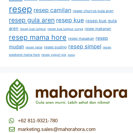
resep
resep camilan
resep churros gula aren
resep gula aren
resep kue
resep kue gula
aren
resep makanan
resep kue lumpur
resep kue lumpur surga
resep mama hore
resep
resep masakan
resep simpel
mudah
resep puding
resep natal
resep
weekend mama hore
resep yogurt pie
susu
+62 811-9321-780
marketing.sales@mahorahora.com