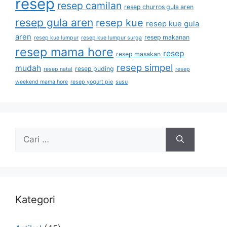
resep
resep camilan
resep churros gula aren
resep gula aren
resep kue
resep kue gula
aren
resep makanan
resep kue lumpur
resep kue lumpur surga
resep mama hore
resep
resep masakan
resep simpel
mudah
resep puding
resep natal
resep
weekend mama hore
resep yogurt pie
susu
Kategori