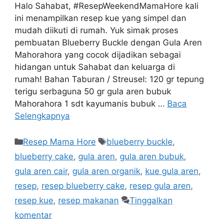
Halo Sahabat, #ResepWeekendMamaHore kali
ini menampilkan resep kue yang simpel dan
mudah diikuti di rumah. Yuk simak proses
pembuatan Blueberry Buckle dengan Gula Aren
Mahorahora yang cocok dijadikan sebagai
hidangan untuk Sahabat dan keluarga di
rumah! Bahan Taburan / Streusel: 120 gr tepung
terigu serbaguna 50 gr gula aren bubuk
Mahorahora 1 sdt kayumanis bubuk …
Baca
Selengkapnya
Resep Mama Hore
blueberry buckle
,
blueberry cake
,
gula aren
,
gula aren bubuk
,
gula aren cair
,
gula aren organik
,
kue gula aren
,
resep
,
resep blueberry cake
,
resep gula aren
,
resep kue
,
resep makanan
Tinggalkan
komentar