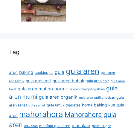
Tag
gula aren
gula
baking
aren
cookies
es
gula aren
gula aren asli
gula aren bubuk
gula aren cair
antiseptik
gula aren
gula
gula aren mahorahora
lokal
gula aren menghangatkan
aren murni
gula aren organik
gula
gula aren radikal bebas
home baking
kue gula
aren sehat
gula untuk diabetes
gula semut
mahorahora
Mahorahora gula
aren
aren
masakan
manfaat gula aren
palm sugar
makanan