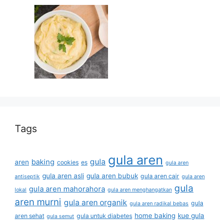
Tags
gula aren
gula
baking
aren
cookies
es
gula aren
gula aren asli
gula aren bubuk
gula aren cair
antiseptik
gula aren
gula
gula aren mahorahora
lokal
gula aren menghangatkan
aren murni
gula aren organik
gula
gula aren radikal bebas
home baking
kue gula
aren sehat
gula untuk diabetes
gula semut