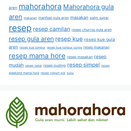
mahorahora
Mahorahora gula
aren
aren
masakan
manfaat gula aren
palm sugar
makanan
resep
resep camilan
resep churros gula aren
resep gula aren
resep kue
resep kue gula
aren
resep makanan
resep kue lumpur
resep kue lumpur surga
resep mama hore
resep
resep masakan
resep simpel
mudah
resep puding
resep natal
resep
weekend mama hore
resep yogurt pie
susu