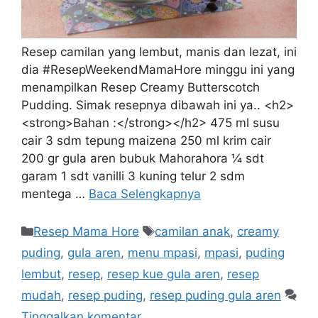
Resep camilan yang lembut, manis dan lezat, ini
dia #ResepWeekendMamaHore minggu ini yang
menampilkan Resep Creamy Butterscotch
Pudding. Simak resepnya dibawah ini ya.. <h2>
<strong>Bahan :</strong></h2> 475 ml susu
cair 3 sdm tepung maizena 250 ml krim cair
200 gr gula aren bubuk Mahorahora ¼ sdt
garam 1 sdt vanilli 3 kuning telur 2 sdm
mentega …
Baca Selengkapnya
Resep Mama Hore
camilan anak
,
creamy
puding
,
gula aren
,
menu mpasi
,
mpasi
,
puding
lembut
,
resep
,
resep kue gula aren
,
resep
mudah
,
resep puding
,
resep puding gula aren
Tinggalkan komentar