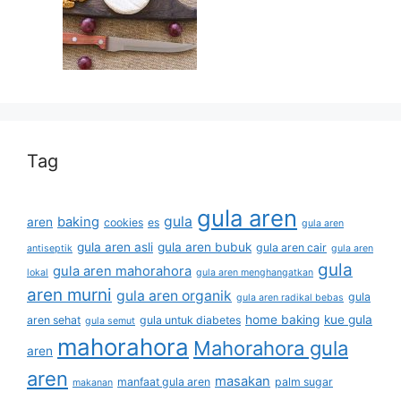
Tag
gula aren
gula
baking
aren
cookies
es
gula aren
gula aren asli
gula aren bubuk
gula aren cair
antiseptik
gula aren
gula
gula aren mahorahora
lokal
gula aren menghangatkan
aren murni
gula aren organik
gula
gula aren radikal bebas
home baking
kue gula
aren sehat
gula untuk diabetes
gula semut
mahorahora
Mahorahora gula
aren
aren
masakan
manfaat gula aren
palm sugar
makanan