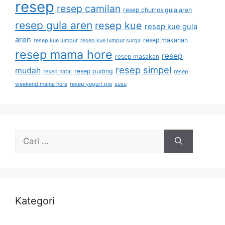
resep
resep camilan
resep churros gula aren
resep gula aren
resep kue
resep kue gula
aren
resep makanan
resep kue lumpur
resep kue lumpur surga
resep mama hore
resep
resep masakan
resep simpel
mudah
resep puding
resep natal
resep
weekend mama hore
resep yogurt pie
susu
Kategori