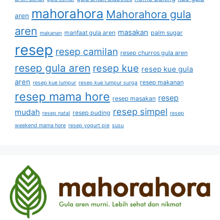
mahorahora
Mahorahora gula
aren
aren
masakan
manfaat gula aren
palm sugar
makanan
resep
resep camilan
resep churros gula aren
resep gula aren
resep kue
resep kue gula
aren
resep makanan
resep kue lumpur
resep kue lumpur surga
resep mama hore
resep
resep masakan
resep simpel
mudah
resep puding
resep natal
resep
weekend mama hore
resep yogurt pie
susu