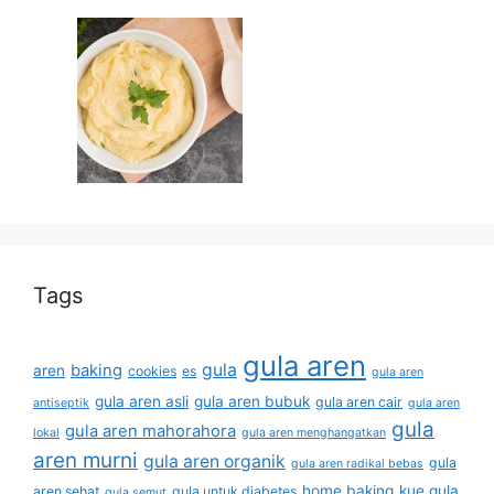
Tags
gula aren
gula
baking
aren
cookies
es
gula aren
gula aren asli
gula aren bubuk
gula aren cair
antiseptik
gula aren
gula
gula aren mahorahora
lokal
gula aren menghangatkan
aren murni
gula aren organik
gula
gula aren radikal bebas
home baking
kue gula
aren sehat
gula untuk diabetes
gula semut