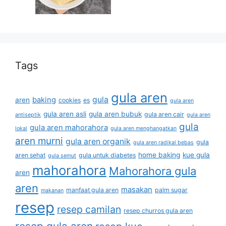
Tags
gula aren
gula
baking
aren
cookies
es
gula aren
gula aren asli
gula aren bubuk
gula aren cair
antiseptik
gula aren
gula
gula aren mahorahora
lokal
gula aren menghangatkan
aren murni
gula aren organik
gula
gula aren radikal bebas
home baking
kue gula
aren sehat
gula untuk diabetes
gula semut
mahorahora
Mahorahora gula
aren
aren
masakan
manfaat gula aren
palm sugar
makanan
resep
resep camilan
resep churros gula aren