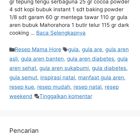
gr tepung terigu serbaguna 25 gr cocoa powder
4 sdt kopi bubuk instant 1 sdt baking powder
1/8 sdt garam 60 gr mentega tawar 110 gr gula
aren bubuk Mahorahora 1 butir telur 115 gr dark
cooking …
Baca Selengkapnya
Resep Mama Hore
gula
,
gula are
,
gula aren
asli
,
gula aren banten
,
gula aren diabetes
,
gula
aren sehat
,
gula aren sukabumi
,
gula diabetes
,
gula semut
,
inspirasi natal
,
manfaat gula aren
,
resep kue
,
resep mudah
,
resep natal
,
resep
weekend
Tinggalkan komentar
Pencarian