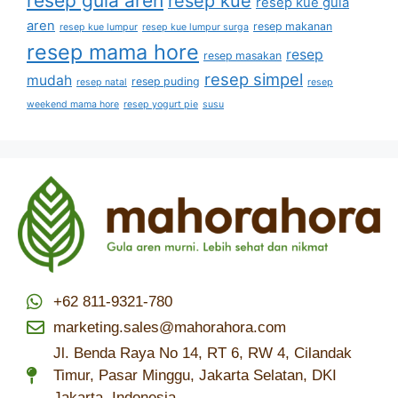
resep gula aren
resep kue
resep kue gula
aren
resep makanan
resep kue lumpur
resep kue lumpur surga
resep mama hore
resep
resep masakan
resep simpel
mudah
resep puding
resep natal
resep
weekend mama hore
resep yogurt pie
susu
+62 811-9321-780
marketing.sales@mahorahora.com
Jl. Benda Raya No 14, RT 6, RW 4, Cilandak
Timur, Pasar Minggu, Jakarta Selatan, DKI
Jakarta, Indonesia