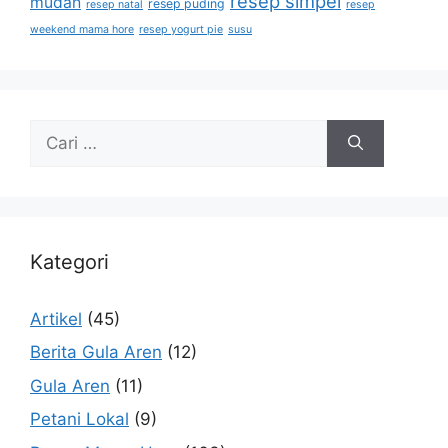
resep simpel
mudah
resep puding
resep natal
resep
weekend mama hore
resep yogurt pie
susu
Kategori
Artikel
(45)
Berita Gula Aren
(12)
Gula Aren
(11)
Petani Lokal
(9)