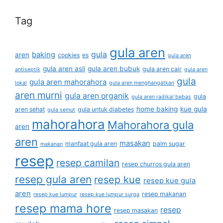
Tag
gula aren
gula
baking
aren
cookies
es
gula aren
gula aren asli
gula aren bubuk
gula aren cair
antiseptik
gula aren
gula
gula aren mahorahora
lokal
gula aren menghangatkan
aren murni
gula aren organik
gula
gula aren radikal bebas
home baking
kue gula
aren sehat
gula untuk diabetes
gula semut
mahorahora
Mahorahora gula
aren
aren
masakan
manfaat gula aren
palm sugar
makanan
resep
resep camilan
resep churros gula aren
resep gula aren
resep kue
resep kue gula
aren
resep makanan
resep kue lumpur
resep kue lumpur surga
resep mama hore
resep
resep masakan