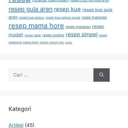
resep churros gula aren
resep gula aren
resep kue
resep kue gula
aren
resep makanan
resep kue lumpur
resep kue lumpur surga
resep mama hore
resep
resep masakan
resep simpel
mudah
resep puding
resep natal
resep
weekend mama hore
resep yogurt pie
susu
Kategori
Artikel
(45)