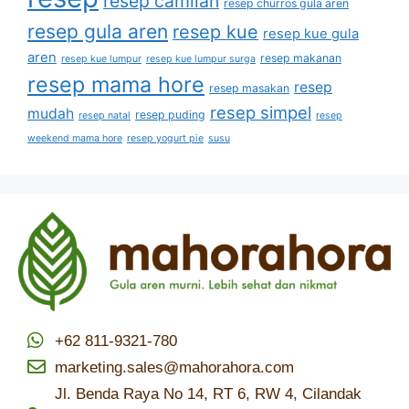
resep camilan
resep churros gula aren
resep gula aren
resep kue
resep kue gula
aren
resep makanan
resep kue lumpur
resep kue lumpur surga
resep mama hore
resep
resep masakan
resep simpel
mudah
resep puding
resep natal
resep
weekend mama hore
resep yogurt pie
susu
+62 811-9321-780
marketing.sales@mahorahora.com
Jl. Benda Raya No 14, RT 6, RW 4, Cilandak