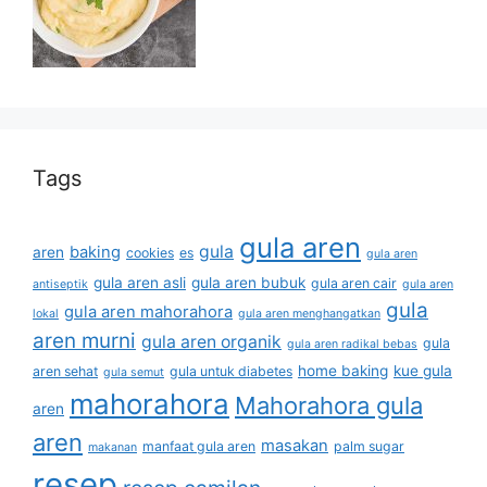
Tags
gula aren
gula
baking
aren
cookies
es
gula aren
gula aren asli
gula aren bubuk
gula aren cair
antiseptik
gula aren
gula
gula aren mahorahora
lokal
gula aren menghangatkan
aren murni
gula aren organik
gula
gula aren radikal bebas
home baking
kue gula
aren sehat
gula untuk diabetes
gula semut
mahorahora
Mahorahora gula
aren
aren
masakan
manfaat gula aren
palm sugar
makanan
resep