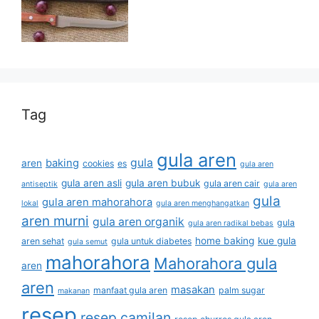
Tag
gula aren
gula
baking
aren
cookies
es
gula aren
gula aren asli
gula aren bubuk
gula aren cair
antiseptik
gula aren
gula
gula aren mahorahora
lokal
gula aren menghangatkan
aren murni
gula aren organik
gula
gula aren radikal bebas
home baking
kue gula
aren sehat
gula untuk diabetes
gula semut
mahorahora
Mahorahora gula
aren
aren
masakan
manfaat gula aren
palm sugar
makanan
resep
resep camilan