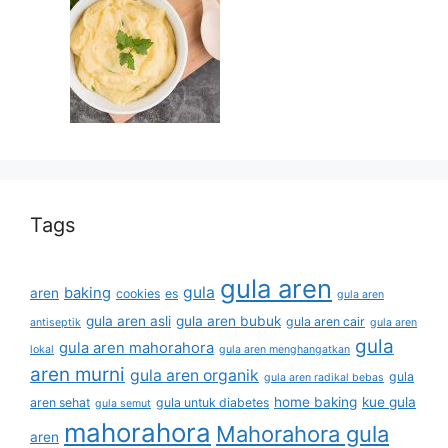
Tags
gula aren
gula
baking
aren
cookies
es
gula aren
gula aren asli
gula aren bubuk
gula aren cair
antiseptik
gula aren
gula
gula aren mahorahora
lokal
gula aren menghangatkan
aren murni
gula aren organik
gula
gula aren radikal bebas
home baking
kue gula
aren sehat
gula untuk diabetes
gula semut
mahorahora
Mahorahora gula
aren