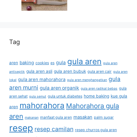
Tag
gula aren
gula
baking
aren
cookies
es
gula aren
gula aren asli
gula aren bubuk
gula aren cair
antiseptik
gula aren
gula
gula aren mahorahora
lokal
gula aren menghangatkan
aren murni
gula aren organik
gula
gula aren radikal bebas
home baking
kue gula
aren sehat
gula untuk diabetes
gula semut
mahorahora
Mahorahora gula
aren
aren
masakan
manfaat gula aren
palm sugar
makanan
resep
resep camilan
resep churros gula aren