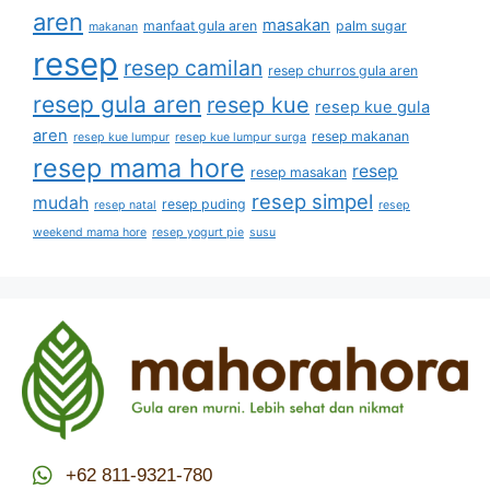
aren
masakan
manfaat gula aren
palm sugar
makanan
resep
resep camilan
resep churros gula aren
resep gula aren
resep kue
resep kue gula
aren
resep makanan
resep kue lumpur
resep kue lumpur surga
resep mama hore
resep
resep masakan
resep simpel
mudah
resep puding
resep natal
resep
weekend mama hore
resep yogurt pie
susu
+62 811-9321-780