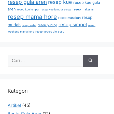
resep gula aren
resep kue
resep kue gula
aren
resep makanan
resep kue lumpur
resep kue lumpur surga
resep mama hore
resep
resep masakan
resep simpel
mudah
resep puding
resep natal
resep
weekend mama hore
resep yogurt pie
susu
Kategori
Artikel
(45)
Berita Gula Aren
(12)