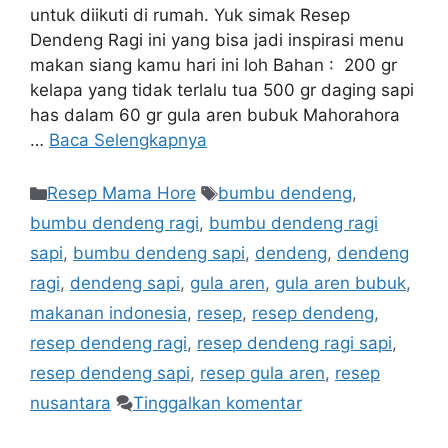
untuk diikuti di rumah. Yuk simak Resep
Dendeng Ragi ini yang bisa jadi inspirasi menu
makan siang kamu hari ini loh Bahan : 200 gr
kelapa yang tidak terlalu tua 500 gr daging sapi
has dalam 60 gr gula aren bubuk Mahorahora
…
Baca Selengkapnya
Resep Mama Hore
bumbu dendeng
,
bumbu dendeng ragi
,
bumbu dendeng ragi
sapi
,
bumbu dendeng sapi
,
dendeng
,
dendeng
ragi
,
dendeng sapi
,
gula aren
,
gula aren bubuk
,
makanan indonesia
,
resep
,
resep dendeng
,
resep dendeng ragi
,
resep dendeng ragi sapi
,
resep dendeng sapi
,
resep gula aren
,
resep
nusantara
Tinggalkan komentar