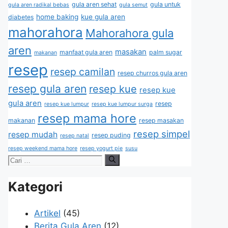
gula aren sehat
gula untuk
gula aren radikal bebas
gula semut
home baking
kue gula aren
diabetes
mahorahora
Mahorahora gula
aren
masakan
manfaat gula aren
palm sugar
makanan
resep
resep camilan
resep churros gula aren
resep gula aren
resep kue
resep kue
gula aren
resep
resep kue lumpur
resep kue lumpur surga
resep mama hore
makanan
resep masakan
resep simpel
resep mudah
resep puding
resep natal
resep weekend mama hore
resep yogurt pie
susu
Kategori
Artikel
(45)
Berita Gula Aren
(12)