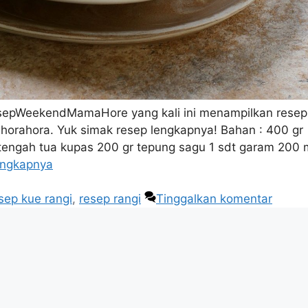
sepWeekendMamaHore yang kali ini menampilkan resep
orahora. Yuk simak resep lengkapnya! Bahan : 400 gr
etengah tua kupas 200 gr tepung sagu 1 sdt garam 200 
engkapnya
sep kue rangi
,
resep rangi
Tinggalkan komentar