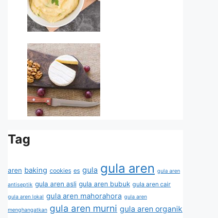
Tag
gula aren
gula
baking
aren
cookies
es
gula aren
gula aren asli
gula aren bubuk
gula aren cair
antiseptik
gula aren mahorahora
gula aren lokal
gula aren
gula aren murni
gula aren organik
menghangatkan