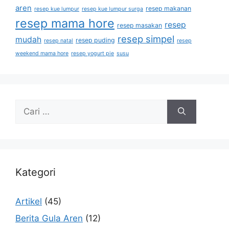
aren
resep makanan
resep kue lumpur
resep kue lumpur surga
resep mama hore
resep
resep masakan
resep simpel
mudah
resep puding
resep natal
resep
weekend mama hore
resep yogurt pie
susu
Kategori
Artikel
(45)
Berita Gula Aren
(12)