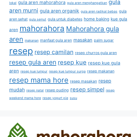
gula
gula aren mahorahora
lokal
gula aren menghangatkan
aren murni
gula aren organik
gula
gula aren radikal bebas
home baking
kue gula
aren sehat
gula untuk diabetes
gula semut
mahorahora
Mahorahora gula
aren
aren
masakan
manfaat gula aren
palm sugar
makanan
resep
resep camilan
resep churros gula aren
resep gula aren
resep kue
resep kue gula
aren
resep makanan
resep kue lumpur
resep kue lumpur surga
resep mama hore
resep
resep masakan
resep simpel
mudah
resep puding
resep natal
resep
weekend mama hore
resep yogurt pie
susu