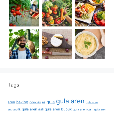
Tags
gula aren
gula
baking
aren
cookies
es
gula aren
gula aren asli
gula aren bubuk
gula aren cair
antiseptik
gula aren