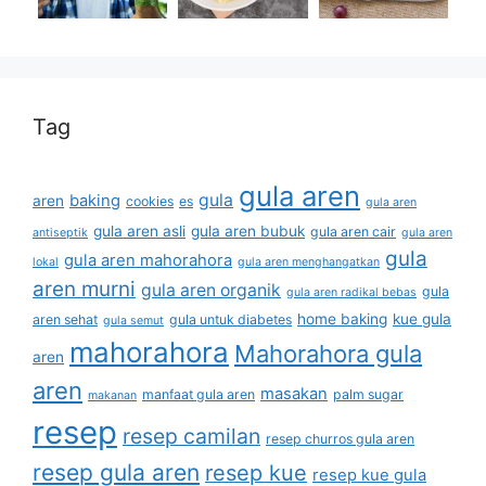
Tag
gula aren
gula
baking
aren
cookies
es
gula aren
gula aren asli
gula aren bubuk
gula aren cair
antiseptik
gula aren
gula
gula aren mahorahora
lokal
gula aren menghangatkan
aren murni
gula aren organik
gula
gula aren radikal bebas
home baking
kue gula
aren sehat
gula untuk diabetes
gula semut
mahorahora
Mahorahora gula
aren
aren
masakan
manfaat gula aren
palm sugar
makanan
resep
resep camilan
resep churros gula aren
resep gula aren
resep kue
resep kue gula