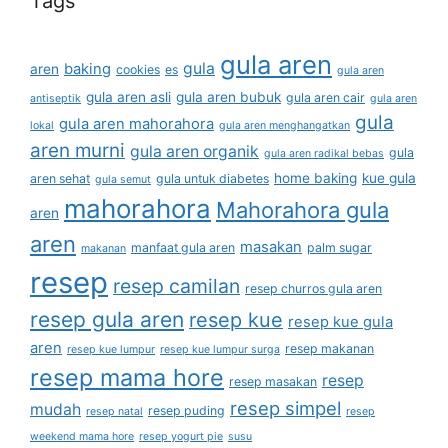
Tags
gula aren
gula
baking
aren
cookies
es
gula aren
gula aren asli
gula aren bubuk
gula aren cair
antiseptik
gula aren
gula
gula aren mahorahora
lokal
gula aren menghangatkan
aren murni
gula aren organik
gula
gula aren radikal bebas
home baking
kue gula
aren sehat
gula untuk diabetes
gula semut
mahorahora
Mahorahora gula
aren
aren
masakan
manfaat gula aren
palm sugar
makanan
resep
resep camilan
resep churros gula aren
resep gula aren
resep kue
resep kue gula
aren
resep makanan
resep kue lumpur
resep kue lumpur surga
resep mama hore
resep
resep masakan
resep simpel
mudah
resep puding
resep natal
resep
weekend mama hore
resep yogurt pie
susu