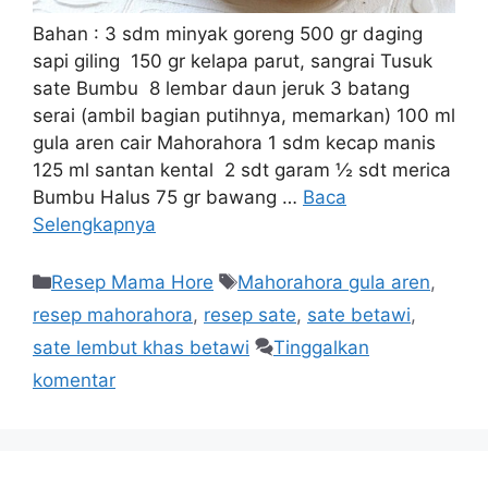
Bahan : 3 sdm minyak goreng 500 gr daging
sapi giling 150 gr kelapa parut, sangrai Tusuk
sate Bumbu 8 lembar daun jeruk 3 batang
serai (ambil bagian putihnya, memarkan) 100 ml
gula aren cair Mahorahora 1 sdm kecap manis
125 ml santan kental 2 sdt garam ½ sdt merica
Bumbu Halus 75 gr bawang …
Baca
Selengkapnya
Resep Mama Hore
Mahorahora gula aren
,
resep mahorahora
,
resep sate
,
sate betawi
,
sate lembut khas betawi
Tinggalkan
komentar