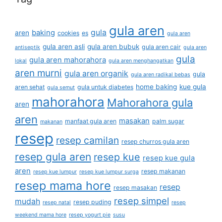
gula aren
gula
baking
aren
cookies
es
gula aren
gula aren asli
gula aren bubuk
gula aren cair
antiseptik
gula aren
gula
gula aren mahorahora
lokal
gula aren menghangatkan
aren murni
gula aren organik
gula
gula aren radikal bebas
home baking
kue gula
aren sehat
gula untuk diabetes
gula semut
mahorahora
Mahorahora gula
aren
aren
masakan
manfaat gula aren
palm sugar
makanan
resep
resep camilan
resep churros gula aren
resep gula aren
resep kue
resep kue gula
aren
resep makanan
resep kue lumpur
resep kue lumpur surga
resep mama hore
resep
resep masakan
resep simpel
mudah
resep puding
resep natal
resep
weekend mama hore
resep yogurt pie
susu