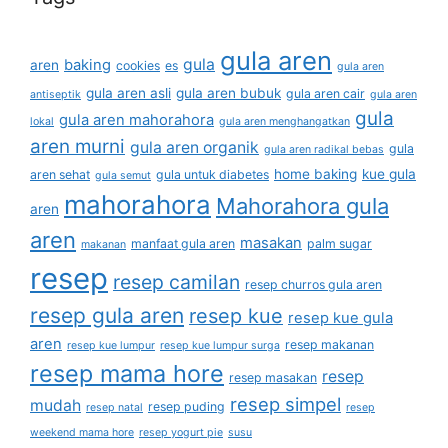
gula aren
gula
baking
aren
cookies
es
gula aren
gula aren asli
gula aren bubuk
gula aren cair
antiseptik
gula aren
gula
gula aren mahorahora
lokal
gula aren menghangatkan
aren murni
gula aren organik
gula
gula aren radikal bebas
home baking
kue gula
aren sehat
gula untuk diabetes
gula semut
mahorahora
Mahorahora gula
aren
aren
masakan
manfaat gula aren
palm sugar
makanan
resep
resep camilan
resep churros gula aren
resep gula aren
resep kue
resep kue gula
aren
resep makanan
resep kue lumpur
resep kue lumpur surga
resep mama hore
resep
resep masakan
resep simpel
mudah
resep puding
resep natal
resep
weekend mama hore
resep yogurt pie
susu