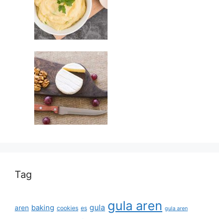
Tag
gula aren
gula
baking
aren
cookies
es
gula aren