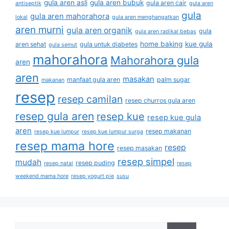
gula aren asli
gula aren bubuk
gula aren cair
antiseptik
gula aren
gula
gula aren mahorahora
lokal
gula aren menghangatkan
aren murni
gula aren organik
gula
gula aren radikal bebas
home baking
kue gula
aren sehat
gula untuk diabetes
gula semut
mahorahora
Mahorahora gula
aren
aren
masakan
manfaat gula aren
palm sugar
makanan
resep
resep camilan
resep churros gula aren
resep gula aren
resep kue
resep kue gula
aren
resep makanan
resep kue lumpur
resep kue lumpur surga
resep mama hore
resep
resep masakan
resep simpel
mudah
resep puding
resep natal
resep
weekend mama hore
resep yogurt pie
susu