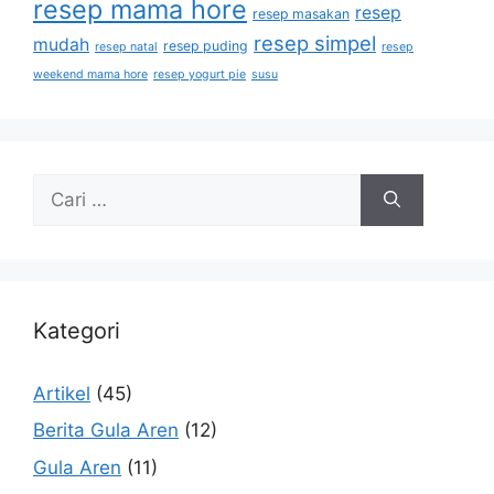
resep mama hore
resep
resep masakan
resep simpel
mudah
resep puding
resep natal
resep
weekend mama hore
resep yogurt pie
susu
Kategori
Artikel
(45)
Berita Gula Aren
(12)
Gula Aren
(11)