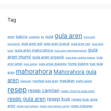
Tag
gula aren
gula
baking
aren
cookies
es
gula aren
gula aren asli
gula aren bubuk
gula aren cair
antiseptik
gula aren
gula
gula aren mahorahora
lokal
gula aren menghangatkan
aren murni
gula aren organik
gula
gula aren radikal bebas
home baking
kue gula
aren sehat
gula untuk diabetes
gula semut
mahorahora
Mahorahora gula
aren
aren
masakan
manfaat gula aren
palm sugar
makanan
resep
resep camilan
resep churros gula aren
resep gula aren
resep kue
resep kue gula
aren
resep makanan
resep kue lumpur
resep kue lumpur surga