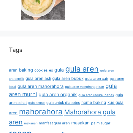
Tags
gula aren
gula
baking
aren
cookies
es
gula aren
gula aren asli
gula aren bubuk
gula aren cair
antiseptik
gula aren
gula
gula aren mahorahora
lokal
gula aren menghangatkan
aren murni
gula aren organik
gula
gula aren radikal bebas
home baking
kue gula
aren sehat
gula untuk diabetes
gula semut
mahorahora
Mahorahora gula
aren
aren
masakan
manfaat gula aren
palm sugar
makanan