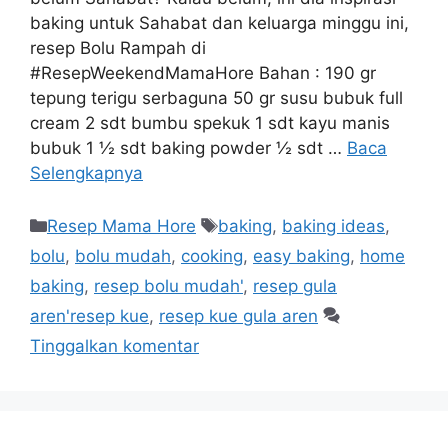
baking untuk Sahabat dan keluarga minggu ini,
resep Bolu Rampah di
#ResepWeekendMamaHore Bahan : 190 gr
tepung terigu serbaguna 50 gr susu bubuk full
cream 2 sdt bumbu spekuk 1 sdt kayu manis
bubuk 1 ½ sdt baking powder ½ sdt …
Baca
Selengkapnya
Resep Mama Hore
baking
,
baking ideas
,
bolu
,
bolu mudah
,
cooking
,
easy baking
,
home
baking
,
resep bolu mudah'
,
resep gula
aren'resep kue
,
resep kue gula aren
Tinggalkan komentar