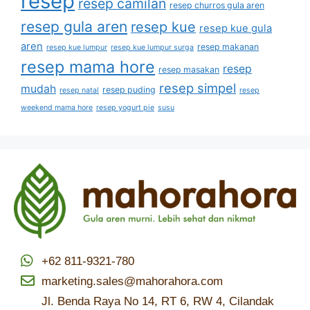
resep
resep camilan
resep churros gula aren
resep gula aren
resep kue
resep kue gula
aren
resep makanan
resep kue lumpur
resep kue lumpur surga
resep mama hore
resep
resep masakan
resep simpel
mudah
resep puding
resep natal
resep
weekend mama hore
resep yogurt pie
susu
+62 811-9321-780
marketing.sales@mahorahora.com
Jl. Benda Raya No 14, RT 6, RW 4, Cilandak