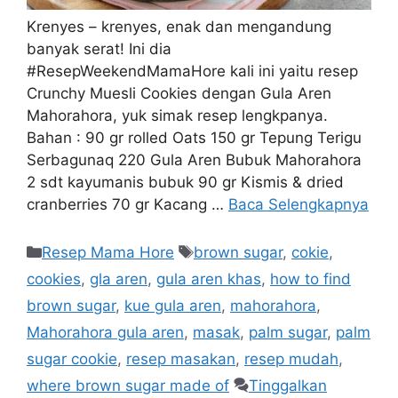
Krenyes – krenyes, enak dan mengandung
banyak serat! Ini dia
#ResepWeekendMamaHore kali ini yaitu resep
Crunchy Muesli Cookies dengan Gula Aren
Mahorahora, yuk simak resep lengkpanya.
Bahan : 90 gr rolled Oats 150 gr Tepung Terigu
Serbagunaq 220 Gula Aren Bubuk Mahorahora
2 sdt kayumanis bubuk 90 gr Kismis & dried
cranberries 70 gr Kacang …
Baca Selengkapnya
Resep Mama Hore
brown sugar
,
cokie
,
cookies
,
gla aren
,
gula aren khas
,
how to find
brown sugar
,
kue gula aren
,
mahorahora
,
Mahorahora gula aren
,
masak
,
palm sugar
,
palm
sugar cookie
,
resep masakan
,
resep mudah
,
where brown sugar made of
Tinggalkan