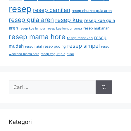
resep
resep camilan
resep churros gula aren
resep gula aren
resep kue
resep kue gula
aren
resep makanan
resep kue lumpur
resep kue lumpur surga
resep mama hore
resep
resep masakan
resep simpel
mudah
resep puding
resep natal
resep
weekend mama hore
resep yogurt pie
susu
Kategori