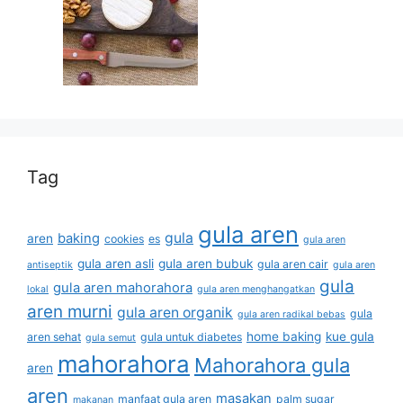
Tag
gula aren
gula
baking
aren
cookies
es
gula aren
gula aren asli
gula aren bubuk
gula aren cair
antiseptik
gula aren
gula
gula aren mahorahora
lokal
gula aren menghangatkan
aren murni
gula aren organik
gula
gula aren radikal bebas
home baking
kue gula
aren sehat
gula untuk diabetes
gula semut
mahorahora
Mahorahora gula
aren
aren
masakan
manfaat gula aren
palm sugar
makanan