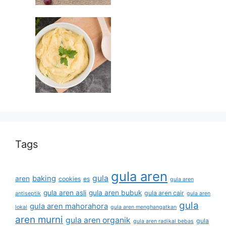
Tags
gula aren
gula
baking
aren
cookies
es
gula aren
gula aren asli
gula aren bubuk
gula aren cair
antiseptik
gula aren
gula
gula aren mahorahora
lokal
gula aren menghangatkan
aren murni
gula aren organik
gula
gula aren radikal bebas