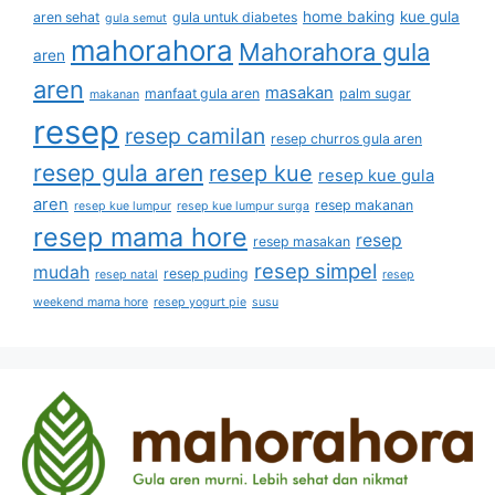
home baking
kue gula
aren sehat
gula untuk diabetes
gula semut
mahorahora
Mahorahora gula
aren
aren
masakan
manfaat gula aren
palm sugar
makanan
resep
resep camilan
resep churros gula aren
resep gula aren
resep kue
resep kue gula
aren
resep makanan
resep kue lumpur
resep kue lumpur surga
resep mama hore
resep
resep masakan
resep simpel
mudah
resep puding
resep natal
resep
weekend mama hore
resep yogurt pie
susu