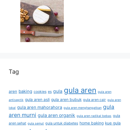
Tag
gula aren
gula
baking
aren
cookies
es
gula aren
gula aren asli
gula aren bubuk
gula aren cair
antiseptik
gula aren
gula
gula aren mahorahora
lokal
gula aren menghangatkan
aren murni
gula aren organik
gula
gula aren radikal bebas
home baking
kue gula
aren sehat
gula untuk diabetes
gula semut