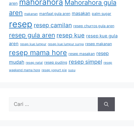
mahorahora
Mahorahora gula
aren
aren
masakan
manfaat gula aren
palm sugar
makanan
resep
resep camilan
resep churros gula aren
resep gula aren
resep kue
resep kue gula
aren
resep makanan
resep kue lumpur
resep kue lumpur surga
resep mama hore
resep
resep masakan
resep simpel
mudah
resep puding
resep natal
resep
weekend mama hore
resep yogurt pie
susu