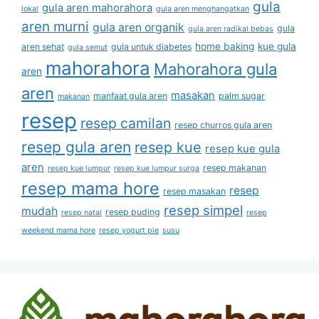
gula
gula aren mahorahora
lokal
gula aren menghangatkan
aren murni
gula aren organik
gula
gula aren radikal bebas
home baking
kue gula
aren sehat
gula untuk diabetes
gula semut
mahorahora
Mahorahora gula
aren
aren
masakan
manfaat gula aren
palm sugar
makanan
resep
resep camilan
resep churros gula aren
resep gula aren
resep kue
resep kue gula
aren
resep makanan
resep kue lumpur
resep kue lumpur surga
resep mama hore
resep
resep masakan
resep simpel
mudah
resep puding
resep natal
resep
weekend mama hore
resep yogurt pie
susu