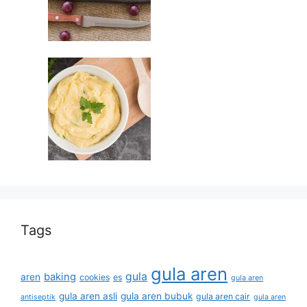
Tags
gula aren
gula
baking
aren
cookies
es
gula aren
gula aren asli
gula aren bubuk
gula aren cair
antiseptik
gula aren