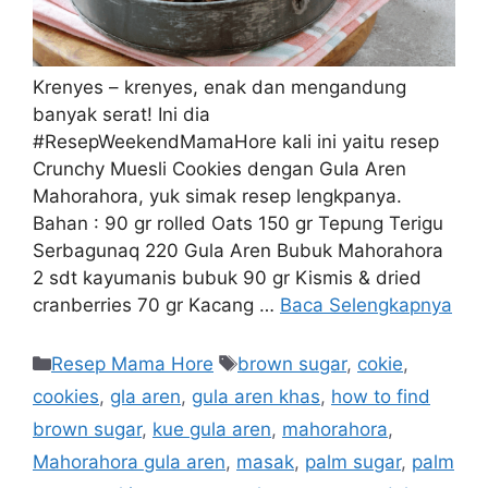
Krenyes – krenyes, enak dan mengandung
banyak serat! Ini dia
#ResepWeekendMamaHore kali ini yaitu resep
Crunchy Muesli Cookies dengan Gula Aren
Mahorahora, yuk simak resep lengkpanya.
Bahan : 90 gr rolled Oats 150 gr Tepung Terigu
Serbagunaq 220 Gula Aren Bubuk Mahorahora
2 sdt kayumanis bubuk 90 gr Kismis & dried
cranberries 70 gr Kacang …
Baca Selengkapnya
Resep Mama Hore
brown sugar
,
cokie
,
cookies
,
gla aren
,
gula aren khas
,
how to find
brown sugar
,
kue gula aren
,
mahorahora
,
Mahorahora gula aren
,
masak
,
palm sugar
,
palm