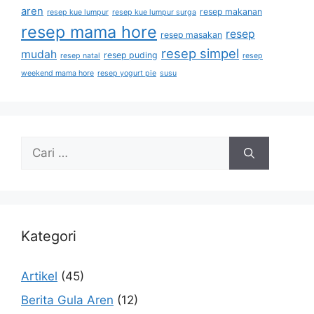
aren
resep makanan
resep kue lumpur
resep kue lumpur surga
resep mama hore
resep
resep masakan
resep simpel
mudah
resep puding
resep natal
resep
weekend mama hore
resep yogurt pie
susu
Kategori
Artikel
(45)
Berita Gula Aren
(12)