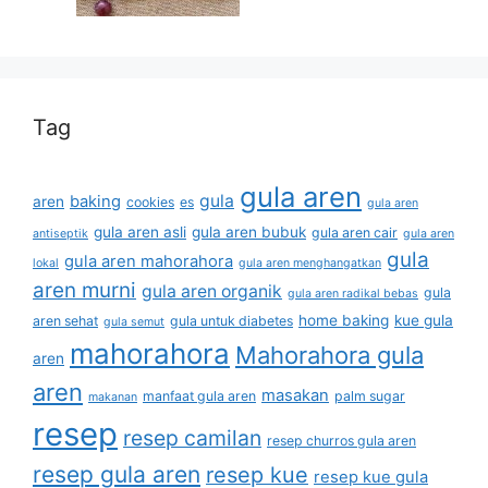
Tag
gula aren
gula
baking
aren
cookies
es
gula aren
gula aren asli
gula aren bubuk
gula aren cair
antiseptik
gula aren
gula
gula aren mahorahora
lokal
gula aren menghangatkan
aren murni
gula aren organik
gula
gula aren radikal bebas
home baking
kue gula
aren sehat
gula untuk diabetes
gula semut
mahorahora
Mahorahora gula
aren
aren
masakan
manfaat gula aren
palm sugar
makanan
resep
resep camilan
resep churros gula aren
resep gula aren
resep kue
resep kue gula