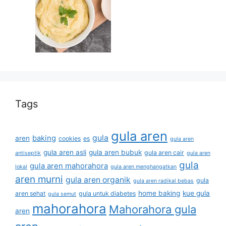
Tags
gula aren
gula
baking
aren
cookies
es
gula aren
gula aren asli
gula aren bubuk
gula aren cair
antiseptik
gula aren
gula
gula aren mahorahora
lokal
gula aren menghangatkan
aren murni
gula aren organik
gula
gula aren radikal bebas
home baking
kue gula
aren sehat
gula untuk diabetes
gula semut
mahorahora
Mahorahora gula
aren