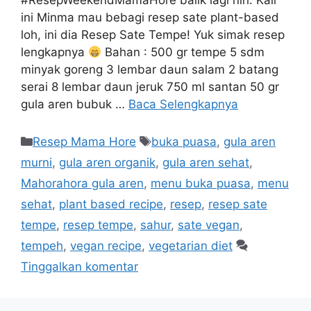
#ResepWeekendMamaHore balik lagi nih. Kali
ini Minma mau bebagi resep sate plant-based
loh, ini dia Resep Sate Tempe! Yuk simak resep
lengkapnya
Bahan : 500 gr tempe 5 sdm
minyak goreng 3 lembar daun salam 2 batang
serai 8 lembar daun jeruk 750 ml santan 50 gr
gula aren bubuk …
Baca Selengkapnya
Resep Mama Hore
buka puasa
,
gula aren
murni
,
gula aren organik
,
gula aren sehat
,
Mahorahora gula aren
,
menu buka puasa
,
menu
sehat
,
plant based recipe
,
resep
,
resep sate
tempe
,
resep tempe
,
sahur
,
sate vegan
,
tempeh
,
vegan recipe
,
vegetarian diet
Tinggalkan komentar