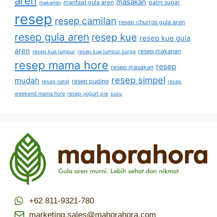
aren
masakan
manfaat gula aren
palm sugar
makanan
resep
resep camilan
resep churros gula aren
resep gula aren
resep kue
resep kue gula
aren
resep makanan
resep kue lumpur
resep kue lumpur surga
resep mama hore
resep
resep masakan
resep simpel
mudah
resep puding
resep natal
resep
weekend mama hore
resep yogurt pie
susu
+62 811-9321-780
marketing.sales@mahorahora.com