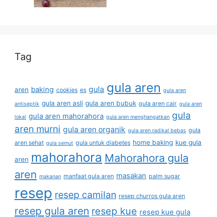
Tag
gula aren
gula
baking
aren
cookies
es
gula aren
gula aren asli
gula aren bubuk
gula aren cair
antiseptik
gula aren
gula
gula aren mahorahora
lokal
gula aren menghangatkan
aren murni
gula aren organik
gula
gula aren radikal bebas
home baking
kue gula
aren sehat
gula untuk diabetes
gula semut
mahorahora
Mahorahora gula
aren
aren
masakan
manfaat gula aren
palm sugar
makanan
resep
resep camilan
resep churros gula aren
resep gula aren
resep kue
resep kue gula