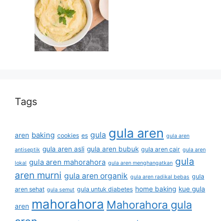
Tags
gula aren
gula
baking
aren
cookies
es
gula aren
gula aren asli
gula aren bubuk
gula aren cair
antiseptik
gula aren
gula
gula aren mahorahora
lokal
gula aren menghangatkan
aren murni
gula aren organik
gula
gula aren radikal bebas
home baking
kue gula
aren sehat
gula untuk diabetes
gula semut
mahorahora
Mahorahora gula
aren