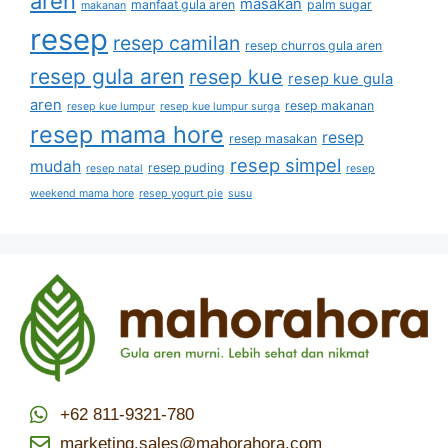
aren
masakan
manfaat gula aren
palm sugar
makanan
resep
resep camilan
resep churros gula aren
resep gula aren
resep kue
resep kue gula
aren
resep makanan
resep kue lumpur
resep kue lumpur surga
resep mama hore
resep
resep masakan
resep simpel
mudah
resep puding
resep natal
resep
weekend mama hore
resep yogurt pie
susu
+62 811-9321-780
marketing.sales@mahorahora.com