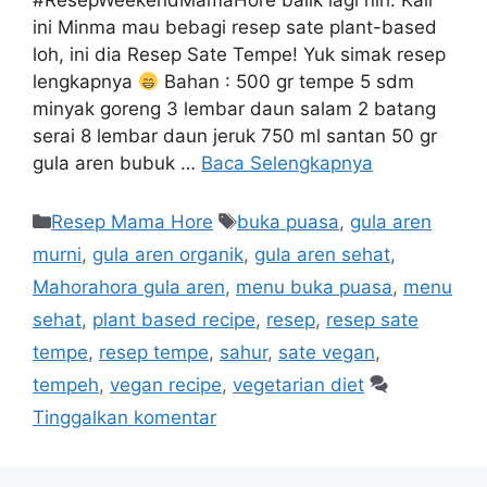
#ResepWeekendMamaHore balik lagi nih. Kali
ini Minma mau bebagi resep sate plant-based
loh, ini dia Resep Sate Tempe! Yuk simak resep
lengkapnya
Bahan : 500 gr tempe 5 sdm
minyak goreng 3 lembar daun salam 2 batang
serai 8 lembar daun jeruk 750 ml santan 50 gr
gula aren bubuk …
Baca Selengkapnya
Resep Mama Hore
buka puasa
,
gula aren
murni
,
gula aren organik
,
gula aren sehat
,
Mahorahora gula aren
,
menu buka puasa
,
menu
sehat
,
plant based recipe
,
resep
,
resep sate
tempe
,
resep tempe
,
sahur
,
sate vegan
,
tempeh
,
vegan recipe
,
vegetarian diet
Tinggalkan komentar