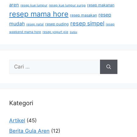
aren
resep makanan
resep kue lumpur
resep kue lumpur surga
resep mama hore
resep
resep masakan
resep simpel
mudah
resep puding
resep natal
resep
weekend mama hore
resep yogurt pie
susu
Kategori
Artikel
(45)
Berita Gula Aren
(12)