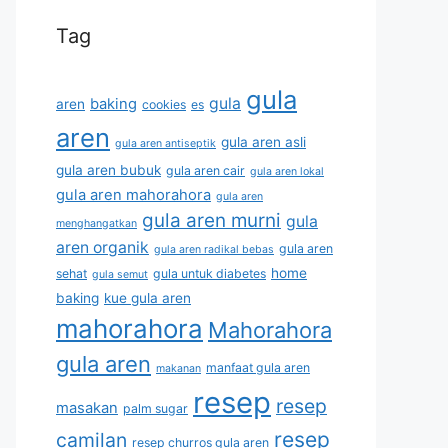
Tag
gula
gula
baking
aren
cookies
es
aren
gula aren asli
gula aren antiseptik
gula aren bubuk
gula aren cair
gula aren lokal
gula aren mahorahora
gula aren
gula aren murni
gula
menghangatkan
aren organik
gula aren
gula aren radikal bebas
home
sehat
gula untuk diabetes
gula semut
baking
kue gula aren
mahorahora
Mahorahora
gula aren
manfaat gula aren
makanan
resep
resep
masakan
palm sugar
resep
camilan
resep churros gula aren