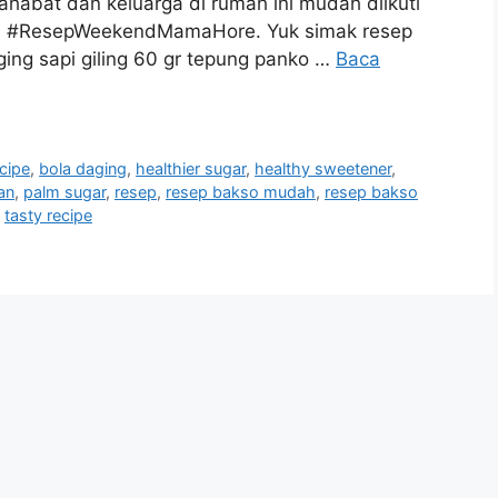
habat dan keluarga di rumah ini mudah diikuti
s di #ResepWeekendMamaHore. Yuk simak resep
ging sapi giling 60 gr tepung panko …
Baca
cipe
,
bola daging
,
healthier sugar
,
healthy sweetener
,
an
,
palm sugar
,
resep
,
resep bakso mudah
,
resep bakso
,
tasty recipe