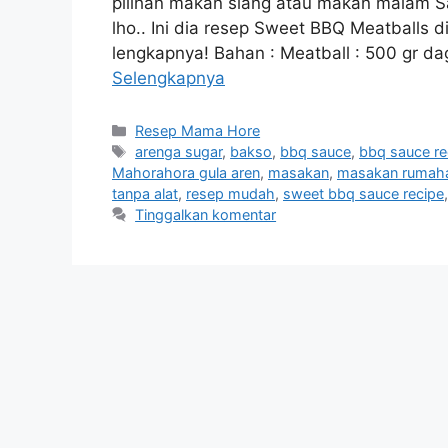
pilihan makan siang atau makan malam Sa
lho.. Ini dia resep Sweet BBQ Meatball
lengkapnya! Bahan : Meatball : 500 gr da
Selengkapnya
Resep Mama Hore
arenga sugar
,
bakso
,
bbq sauce
,
bbq sauce re
Mahorahora gula aren
,
masakan
,
masakan rumah
tanpa alat
,
resep mudah
,
sweet bbq sauce recipe
Tinggalkan komentar