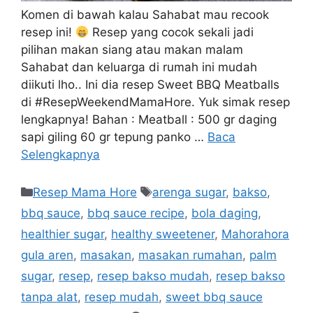
Komen di bawah kalau Sahabat mau recook
resep ini!
Resep yang cocok sekali jadi
pilihan makan siang atau makan malam
Sahabat dan keluarga di rumah ini mudah
diikuti lho.. Ini dia resep Sweet BBQ Meatballs
di #ResepWeekendMamaHore. Yuk simak resep
lengkapnya! Bahan : Meatball : 500 gr daging
sapi giling 60 gr tepung panko …
Baca
Selengkapnya
Resep Mama Hore
arenga sugar
,
bakso
,
bbq sauce
,
bbq sauce recipe
,
bola daging
,
healthier sugar
,
healthy sweetener
,
Mahorahora
gula aren
,
masakan
,
masakan rumahan
,
palm
sugar
,
resep
,
resep bakso mudah
,
resep bakso
tanpa alat
,
resep mudah
,
sweet bbq sauce