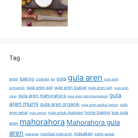
Tag
gula aren
gula
baking
aren
cookies
es
gula aren
gula aren asli
gula aren bubuk
gula aren cair
antiseptik
gula aren
gula
gula aren mahorahora
lokal
gula aren menghangatkan
aren murni
gula aren organik
gula
gula aren radikal bebas
home baking
kue gula
aren sehat
gula untuk diabetes
gula semut
mahorahora
Mahorahora gula
aren
aren
masakan
manfaat gula aren
palm sugar
makanan