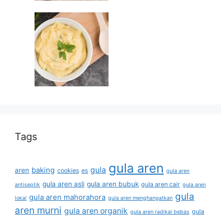
Tags
gula aren
gula
baking
aren
cookies
es
gula aren
gula aren asli
gula aren bubuk
gula aren cair
antiseptik
gula aren
gula
gula aren mahorahora
lokal
gula aren menghangatkan
aren murni
gula aren organik
gula
gula aren radikal bebas