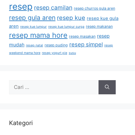
resep
resep camilan
resep churros gula aren
resep gula aren
resep kue
resep kue gula
aren
resep makanan
resep kue lumpur
resep kue lumpur surga
resep mama hore
resep
resep masakan
resep simpel
mudah
resep puding
resep natal
resep
weekend mama hore
resep yogurt pie
susu
Kategori