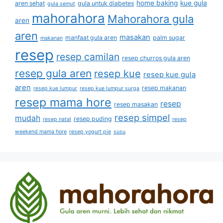
home baking
kue gula
aren sehat
gula untuk diabetes
gula semut
mahorahora
Mahorahora gula
aren
aren
masakan
manfaat gula aren
palm sugar
makanan
resep
resep camilan
resep churros gula aren
resep gula aren
resep kue
resep kue gula
aren
resep makanan
resep kue lumpur
resep kue lumpur surga
resep mama hore
resep
resep masakan
resep simpel
mudah
resep puding
resep natal
resep
weekend mama hore
resep yogurt pie
susu