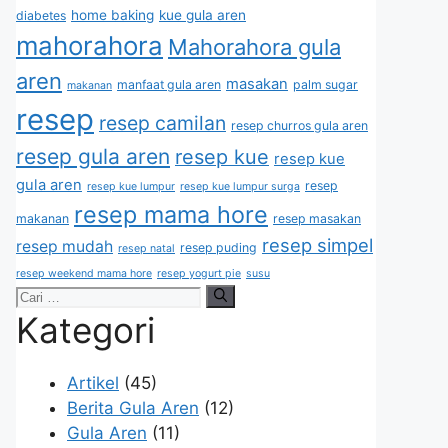
home baking
kue gula aren
diabetes
mahorahora
Mahorahora gula
aren
masakan
manfaat gula aren
palm sugar
makanan
resep
resep camilan
resep churros gula aren
resep gula aren
resep kue
resep kue
gula aren
resep
resep kue lumpur
resep kue lumpur surga
resep mama hore
makanan
resep masakan
resep simpel
resep mudah
resep puding
resep natal
resep weekend mama hore
resep yogurt pie
susu
Kategori
Artikel
(45)
Berita Gula Aren
(12)
Gula Aren
(11)