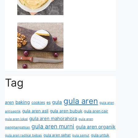
Tag
gula aren
gula
baking
aren
cookies
es
gula aren
gula aren asli
gula aren bubuk
gula aren cair
antiseptik
gula aren mahorahora
gula aren lokal
gula aren
gula aren murni
gula aren organik
menghangatkan
gula aren sehat
gula untuk
gula aren radikal bebas
gula semut