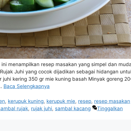
ini menampilkan resep masakan yang simpel dan mud
 Rujak Juhi yang cocok dijadikan sebagai hidangan untu
r juhi kering 350 gr mie kuning basah Minyak goreng 2
 …
Baca Selengkapnya
ren
,
kerupuk kuning
,
kerupuk mie
,
resep
,
resep masakan
sambal rujak
,
rujak juhi
,
sambal kacang
Tinggalkan