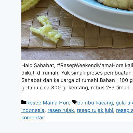
Halo Sahabat, #ResepWeekendMamaHore kali 
diikuti di rumah. Yuk simak proses pembuatan
Sahabat dan keluarga di rumah! Bahan : 100 g
gr tahu cina 300 gr kentang, rebus 2-3 timun
Resep Mama Hore
bumbu kacang
,
gula a
indonesia
,
resep rujak
,
resep rujak juhi
,
resep 
komentar