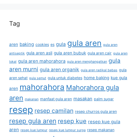
Tag
gula aren
gula
baking
aren
cookies
es
gula aren
gula aren asli
gula aren bubuk
gula aren cair
antiseptik
gula aren
gula
gula aren mahorahora
lokal
gula aren menghangatkan
aren murni
gula aren organik
gula
gula aren radikal bebas
home baking
kue gula
aren sehat
gula untuk diabetes
gula semut
mahorahora
Mahorahora gula
aren
aren
masakan
manfaat gula aren
palm sugar
makanan
resep
resep camilan
resep churros gula aren
resep gula aren
resep kue
resep kue gula
aren
resep makanan
resep kue lumpur
resep kue lumpur surga