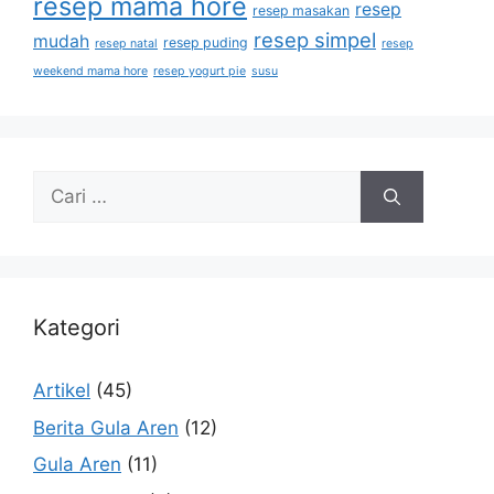
resep mama hore
resep
resep masakan
resep simpel
mudah
resep puding
resep natal
resep
weekend mama hore
resep yogurt pie
susu
Kategori
Artikel
(45)
Berita Gula Aren
(12)
Gula Aren
(11)