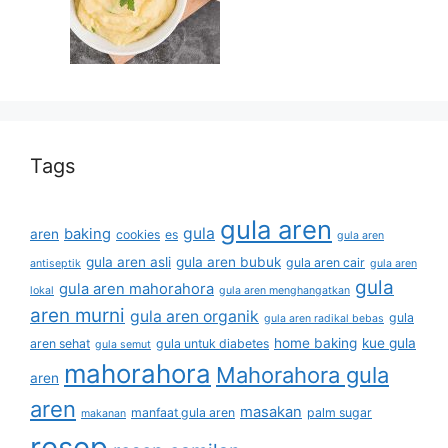
Tags
gula aren
gula
baking
aren
cookies
es
gula aren
gula aren asli
gula aren bubuk
gula aren cair
antiseptik
gula aren
gula
gula aren mahorahora
lokal
gula aren menghangatkan
aren murni
gula aren organik
gula
gula aren radikal bebas
home baking
kue gula
aren sehat
gula untuk diabetes
gula semut
mahorahora
Mahorahora gula
aren
aren
masakan
manfaat gula aren
palm sugar
makanan
resep