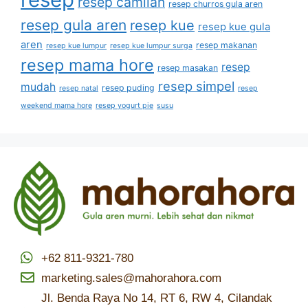
resep camilan
resep churros gula aren
resep gula aren
resep kue
resep kue gula
aren
resep makanan
resep kue lumpur
resep kue lumpur surga
resep mama hore
resep
resep masakan
resep simpel
mudah
resep puding
resep natal
resep
weekend mama hore
resep yogurt pie
susu
+62 811-9321-780
marketing.sales@mahorahora.com
Jl. Benda Raya No 14, RT 6, RW 4, Cilandak