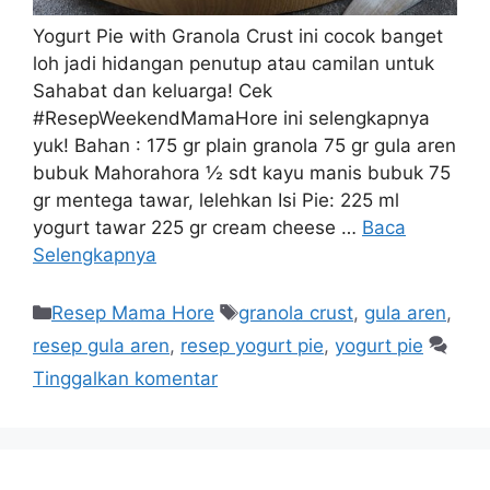
Yogurt Pie with Granola Crust ini cocok banget
loh jadi hidangan penutup atau camilan untuk
Sahabat dan keluarga! Cek
#ResepWeekendMamaHore ini selengkapnya
yuk! Bahan : 175 gr plain granola 75 gr gula aren
bubuk Mahorahora ½ sdt kayu manis bubuk 75
gr mentega tawar, lelehkan Isi Pie: 225 ml
yogurt tawar 225 gr cream cheese …
Baca
Selengkapnya
Resep Mama Hore
granola crust
,
gula aren
,
resep gula aren
,
resep yogurt pie
,
yogurt pie
Tinggalkan komentar