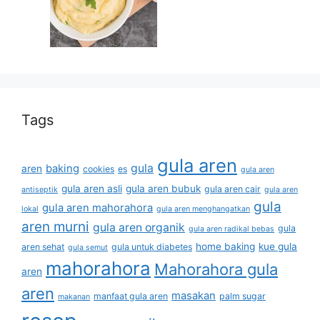
Tags
gula aren
gula
baking
aren
cookies
es
gula aren
gula aren asli
gula aren bubuk
gula aren cair
antiseptik
gula aren
gula
gula aren mahorahora
lokal
gula aren menghangatkan
aren murni
gula aren organik
gula
gula aren radikal bebas
home baking
kue gula
aren sehat
gula untuk diabetes
gula semut
mahorahora
Mahorahora gula
aren
aren
masakan
manfaat gula aren
palm sugar
makanan