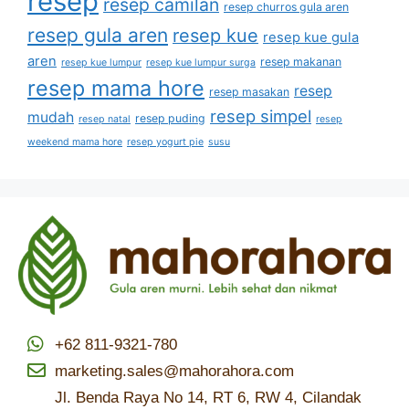
resep
resep camilan
resep churros gula aren
resep gula aren
resep kue
resep kue gula
aren
resep makanan
resep kue lumpur
resep kue lumpur surga
resep mama hore
resep
resep masakan
resep simpel
mudah
resep puding
resep natal
resep
weekend mama hore
resep yogurt pie
susu
+62 811-9321-780
marketing.sales@mahorahora.com
Jl. Benda Raya No 14, RT 6, RW 4, Cilandak