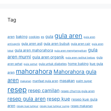
Tag
gula aren
gula
baking
aren
cookies
es
gula aren
gula aren asli
gula aren bubuk
gula aren cair
antiseptik
gula aren
gula
gula aren mahorahora
lokal
gula aren menghangatkan
aren murni
gula aren organik
gula
gula aren radikal bebas
home baking
kue gula
aren sehat
gula untuk diabetes
gula semut
mahorahora
Mahorahora gula
aren
aren
masakan
manfaat gula aren
palm sugar
makanan
resep
resep camilan
resep churros gula aren
resep gula aren
resep kue
resep kue gula
aren
resep makanan
resep kue lumpur
resep kue lumpur surga