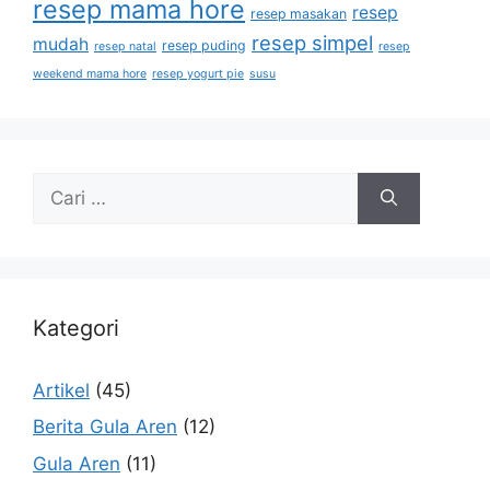
resep mama hore
resep
resep masakan
resep simpel
mudah
resep puding
resep natal
resep
weekend mama hore
resep yogurt pie
susu
Kategori
Artikel
(45)
Berita Gula Aren
(12)
Gula Aren
(11)