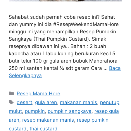
Sahabat sudah pernah coba resep ini? Sehat
dan yummy ini dia #ResepWeekendMamaHore
minggu ini yang menampilkan Resep Pumpkin
Sangkaya (Thai Pumpkin Custard). Simak
resepnya dibawah ini ya.. Bahan : 2 buah
kabocha atau 1 labu kuning berukuran kecil 5
butir telur 100 gr gula aren bubuk Mahorahora
250 ml santan kental ¼ sdt garam Cara …
Baca
Selengkapnya
Resep Mama Hore
desert
,
gula aren
,
makanan manis
,
penutup
mulut
,
pumpkin
,
pumpkin sangkaya
,
resep gula
aren
,
resep makanan manis
,
resep pumkin
custard
,
thai custard