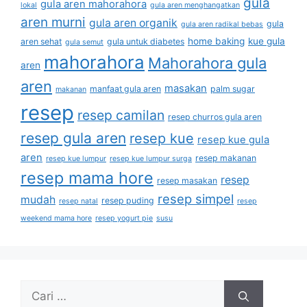
gula
gula aren mahorahora
lokal
gula aren menghangatkan
aren murni
gula aren organik
gula
gula aren radikal bebas
home baking
kue gula
aren sehat
gula untuk diabetes
gula semut
mahorahora
Mahorahora gula
aren
aren
masakan
manfaat gula aren
palm sugar
makanan
resep
resep camilan
resep churros gula aren
resep gula aren
resep kue
resep kue gula
aren
resep makanan
resep kue lumpur
resep kue lumpur surga
resep mama hore
resep
resep masakan
resep simpel
mudah
resep puding
resep natal
resep
weekend mama hore
resep yogurt pie
susu