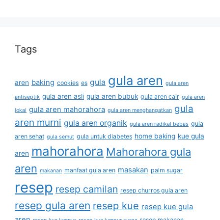
Tags
gula aren
gula
baking
aren
cookies
es
gula aren
gula aren asli
gula aren bubuk
gula aren cair
antiseptik
gula aren
gula
gula aren mahorahora
lokal
gula aren menghangatkan
aren murni
gula aren organik
gula
gula aren radikal bebas
home baking
kue gula
aren sehat
gula untuk diabetes
gula semut
mahorahora
Mahorahora gula
aren
aren
masakan
manfaat gula aren
palm sugar
makanan
resep
resep camilan
resep churros gula aren
resep gula aren
resep kue
resep kue gula
aren
resep makanan