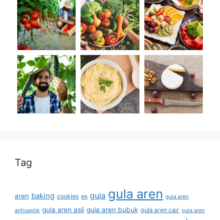
Tag
gula aren
gula
baking
aren
cookies
es
gula aren
gula aren asli
gula aren bubuk
gula aren cair
antiseptik
gula aren