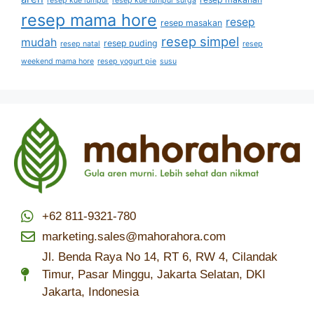
resep kue lumpur
resep kue lumpur surga
resep mama hore
resep
resep masakan
resep simpel
mudah
resep puding
resep natal
resep
weekend mama hore
resep yogurt pie
susu
+62 811-9321-780
marketing.sales@mahorahora.com
Jl. Benda Raya No 14, RT 6, RW 4, Cilandak
Timur, Pasar Minggu, Jakarta Selatan, DKI
Jakarta, Indonesia