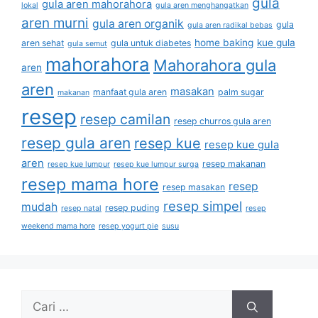
gula
gula aren mahorahora
lokal
gula aren menghangatkan
aren murni
gula aren organik
gula
gula aren radikal bebas
home baking
kue gula
aren sehat
gula untuk diabetes
gula semut
mahorahora
Mahorahora gula
aren
aren
masakan
manfaat gula aren
palm sugar
makanan
resep
resep camilan
resep churros gula aren
resep gula aren
resep kue
resep kue gula
aren
resep makanan
resep kue lumpur
resep kue lumpur surga
resep mama hore
resep
resep masakan
resep simpel
mudah
resep puding
resep natal
resep
weekend mama hore
resep yogurt pie
susu