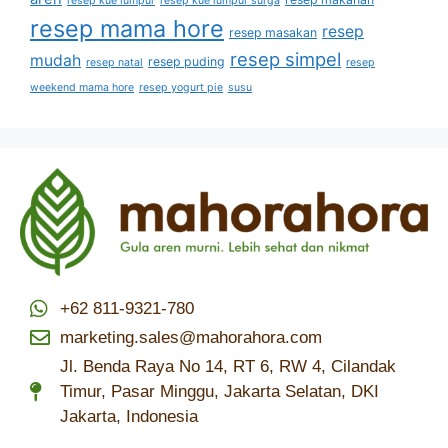
resep kue lumpur
resep kue lumpur surga
resep mama hore
resep
resep masakan
resep simpel
mudah
resep puding
resep natal
resep
weekend mama hore
resep yogurt pie
susu
+62 811-9321-780
marketing.sales@mahorahora.com
Jl. Benda Raya No 14, RT 6, RW 4, Cilandak
Timur, Pasar Minggu, Jakarta Selatan, DKI
Jakarta, Indonesia