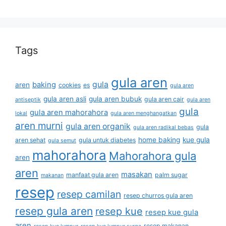
Tags
gula aren
gula
baking
aren
cookies
es
gula aren
gula aren asli
gula aren bubuk
gula aren cair
antiseptik
gula aren
gula
gula aren mahorahora
lokal
gula aren menghangatkan
aren murni
gula aren organik
gula
gula aren radikal bebas
home baking
kue gula
aren sehat
gula untuk diabetes
gula semut
mahorahora
Mahorahora gula
aren
aren
masakan
manfaat gula aren
palm sugar
makanan
resep
resep camilan
resep churros gula aren
resep gula aren
resep kue
resep kue gula
aren
resep makanan