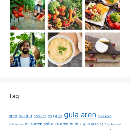
Tag
gula aren
gula
baking
aren
cookies
es
gula aren
gula aren asli
gula aren bubuk
gula aren cair
antiseptik
gula aren