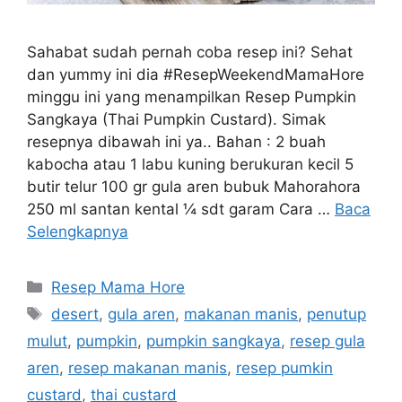
Sahabat sudah pernah coba resep ini? Sehat
dan yummy ini dia #ResepWeekendMamaHore
minggu ini yang menampilkan Resep Pumpkin
Sangkaya (Thai Pumpkin Custard). Simak
resepnya dibawah ini ya.. Bahan : 2 buah
kabocha atau 1 labu kuning berukuran kecil 5
butir telur 100 gr gula aren bubuk Mahorahora
250 ml santan kental ¼ sdt garam Cara …
Baca
Selengkapnya
Resep Mama Hore
desert
,
gula aren
,
makanan manis
,
penutup
mulut
,
pumpkin
,
pumpkin sangkaya
,
resep gula
aren
,
resep makanan manis
,
resep pumkin
custard
,
thai custard